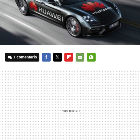
1 comentario
FACEBOOK
TWITTER
FLIPBOARD
E-
WHATSAPP
MAIL