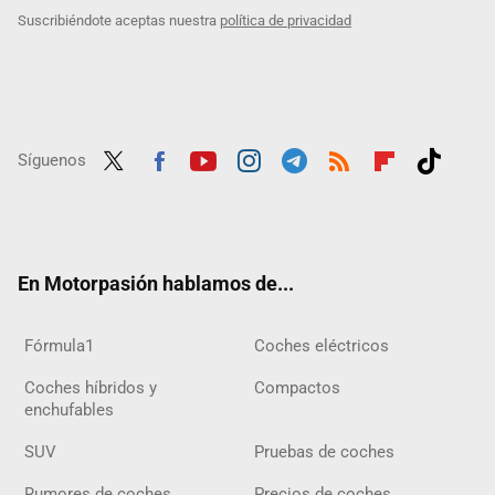
Suscribiéndote aceptas nuestra
política de privacidad
Síguenos
Twit
Fac
Yout
Inst
Tele
RSS
Flip
Tikt
ter
ebo
ube
agra
gra
boar
ok
ok
m
m
d
En Motorpasión hablamos de...
Fórmula1
Coches eléctricos
Coches híbridos y
Compactos
enchufables
SUV
Pruebas de coches
Rumores de coches
Precios de coches