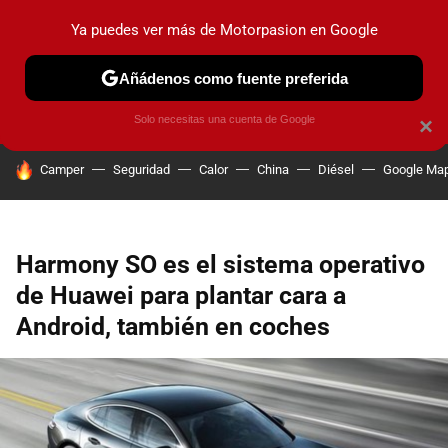
Ya puedes ver más de Motorpasion en Google
PRUEBAS
COCHES ELÉCTRICOS
OBSERVATORIO
F1
Añádenos como fuente preferida
Solo necesitas una cuenta de Google
×
HOY SE HABLA DE
Camper
Seguridad
Calor
China
Diésel
Google Ma
Harmony SO es el sistema operativo
de Huawei para plantar cara a
Android, también en coches