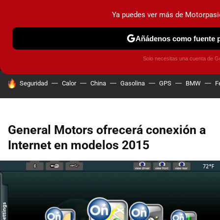
Ya puedes ver más de Motorpasi
MENÚ
NUEVO
Añádenos como fuente p
PRUEBAS
COCHES ELÉCTRICOS
OBSERVATORIO
F1
Solo necesitas una cuenta de G
HOY SE HABLA DE
Seguridad
Calor
China
Gasolina
GPS
BMW
F
General Motors ofrecerá conexión a
Internet en modelos 2015