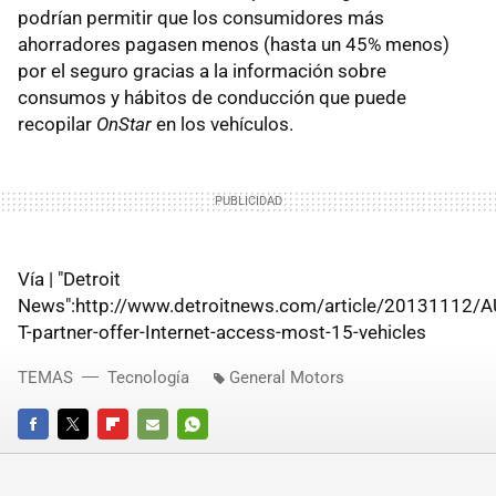
podrían permitir que los consumidores más
ahorradores pagasen menos (hasta un 45% menos)
por el seguro gracias a la información sobre
consumos y hábitos de conducción que puede
recopilar
OnStar
en los vehículos.
Vía | "Detroit
News":http://www.detroitnews.com/article/2013111
T-partner-offer-Internet-access-most-15-vehicles
TEMAS
Tecnología
General Motors
FACEBOOK
TWITTER
FLIPBOARD
E-
WHATSAPP
MAIL