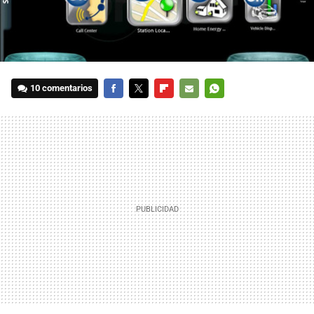
10 comentarios
FACEBOOK
TWITTER
FLIPBOARD
E-
WHATSAPP
MAIL