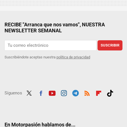
RECIBE "Arranca que nos vamos", NUESTRA
NEWSLETTER SEMANAL
SUSCRIBIR
Suscribiéndote aceptas nuestra
política de privacidad
Síguenos
Twit
Fac
Yout
Inst
Tele
RSS
Flip
Tikt
ter
ebo
ube
agra
gra
boar
ok
ok
m
m
d
En Motorpasión hablamos de...