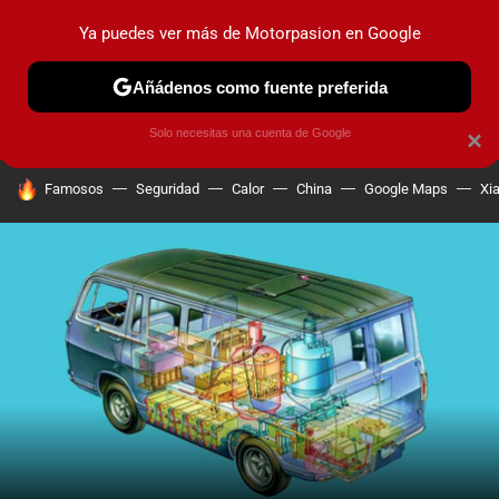
Ya puedes ver más de Motorpasion en Google
PRUEBAS
COCHES ELÉCTRICOS
OBSERVATORIO
F1
Añádenos como fuente preferida
Solo necesitas una cuenta de Google
×
HOY SE HABLA DE
Famosos
Seguridad
Calor
China
Google Maps
Xi