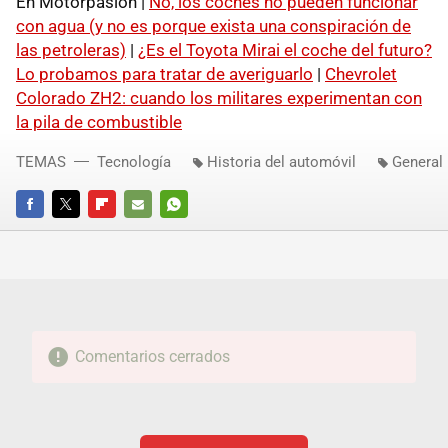
En Motorpasión |
No, los coches no pueden funcionar
con agua (y no es porque exista una conspiración de
las petroleras)
|
¿Es el Toyota Mirai el coche del futuro?
Lo probamos para tratar de averiguarlo
|
Chevrolet
Colorado ZH2: cuando los militares experimentan con
la pila de combustible
TEMAS
Tecnología
Historia del automóvil
General
FACEBOOK
TWITTER
FLIPBOARD
E-
WHATSAPP
MAIL
Comentarios cerrados