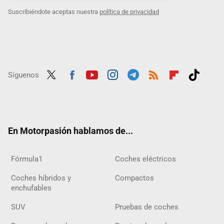
Suscribiéndote aceptas nuestra
política de privacidad
Síguenos
Twit
Fac
Yout
Inst
Tele
RSS
Flip
Tikt
ter
ebo
ube
agra
gra
boar
ok
ok
m
m
d
En Motorpasión hablamos de...
Fórmula1
Coches eléctricos
Coches híbridos y
Compactos
enchufables
SUV
Pruebas de coches