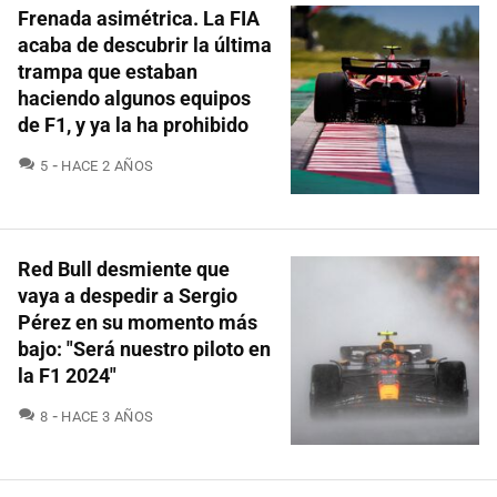
Frenada asimétrica. La FIA
acaba de descubrir la última
trampa que estaban
haciendo algunos equipos
de F1, y ya la ha prohibido
COMENTARIOS
5
HACE 2 AÑOS
Red Bull desmiente que
vaya a despedir a Sergio
Pérez en su momento más
bajo: "Será nuestro piloto en
la F1 2024"
COMENTARIOS
8
HACE 3 AÑOS