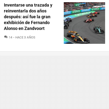
Inventarse una trazada y
reinventarla dos años
después: así fue la gran
exhibición de Fernando
Alonso en Zandvoort
COMENTARIOS
14
HACE 3 AÑOS