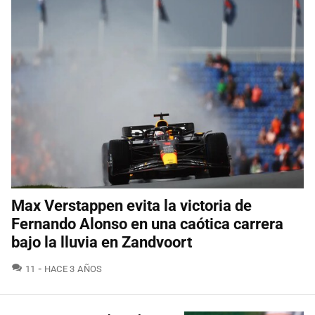
Max Verstappen evita la victoria de
Fernando Alonso en una caótica carrera
bajo la lluvia en Zandvoort
COMENTARIOS
11
HACE 3 AÑOS