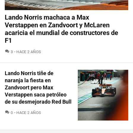
Lando Norris machaca a Max
Verstappen en Zandvoort y McLaren
acaricia el mundial de constructores de
F1
COMENTARIOS
3
HACE 2 AÑOS
Lando Norris tiñe de
naranja la fiesta en
Zandvoort pero Max
Verstappen saca petróleo
de su desmejorado Red Bull
COMENTARIOS
0
HACE 2 AÑOS