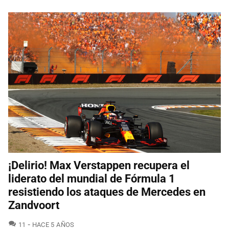
¡Delirio! Max Verstappen recupera el
liderato del mundial de Fórmula 1
resistiendo los ataques de Mercedes en
Zandvoort
COMENTARIOS
11
HACE 5 AÑOS