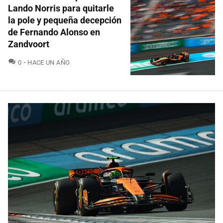
Lando Norris para quitarle
la pole y pequeña decepción
de Fernando Alonso en
Zandvoort
COMENTARIOS
0
HACE UN AÑO