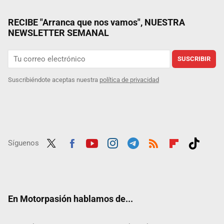
RECIBE "Arranca que nos vamos", NUESTRA
NEWSLETTER SEMANAL
SUSCRIBIR
Suscribiéndote aceptas nuestra
política de privacidad
Síguenos
Twit
Fac
Yout
Inst
Tele
RSS
Flip
Tikt
ter
ebo
ube
agra
gra
boar
ok
ok
m
m
d
En Motorpasión hablamos de...