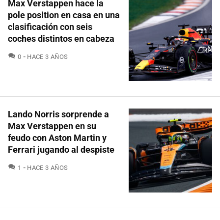
Max Verstappen hace la
pole position en casa en una
clasificación con seis
coches distintos en cabeza
COMENTARIOS
0
HACE 3 AÑOS
Lando Norris sorprende a
Max Verstappen en su
feudo con Aston Martin y
Ferrari jugando al despiste
COMENTARIOS
1
HACE 3 AÑOS