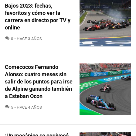
Bajos 2023: fechas,
favoritos y cómo ver la
carrera en directo por TV y
online
COMENTARIOS
0
HACE 3 AÑOS
Comecocos Fernando
Alonso: cuatro meses sin
salir de los puntos para irse
de Alpine ganando también
a Esteban Ocon
COMENTARIOS
5
HACE 4 AÑOS
¡Un mecánico se equivocó