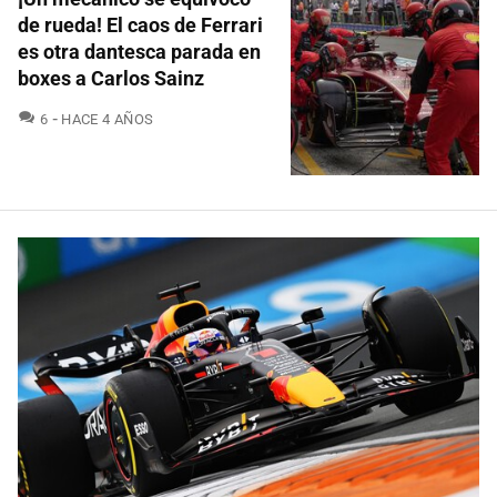
de rueda! El caos de Ferrari
es otra dantesca parada en
boxes a Carlos Sainz
COMENTARIOS
6
HACE 4 AÑOS