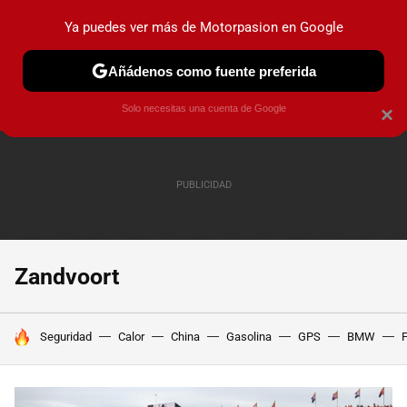
Ya puedes ver más de Motorpasion en Google
PRUEBAS
COCHES ELÉCTRICOS
OBSERVATORIO
F1
Añádenos como fuente preferida
Solo necesitas una cuenta de Google
×
Zandvoort
HOY SE HABLA DE
Seguridad
Calor
China
Gasolina
GPS
BMW
F