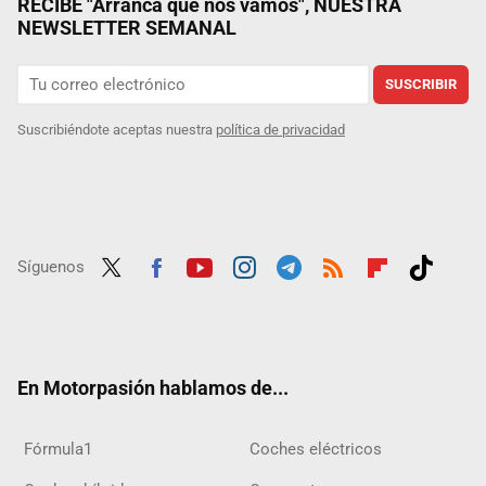
RECIBE "Arranca que nos vamos", NUESTRA
NEWSLETTER SEMANAL
SUSCRIBIR
Suscribiéndote aceptas nuestra
política de privacidad
Síguenos
Twit
Fac
Yout
Inst
Tele
RSS
Flip
Tikt
ter
ebo
ube
agra
gra
boar
ok
ok
m
m
d
En Motorpasión hablamos de...
Fórmula1
Coches eléctricos