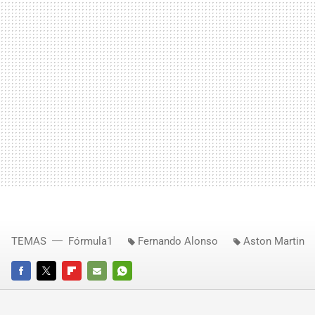
TEMAS
Fórmula1
Fernando Alonso
Aston Martin
FACEBOOK
TWITTER
FLIPBOARD
E-
WHATSAPP
MAIL