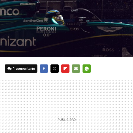
1 comentario
FACEBOOK
TWITTER
FLIPBOARD
E-
WHATSAPP
MAIL