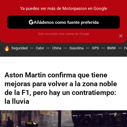
Ya puedes ver más de Motorpasion en Google
MENÚ
NUEVO
Añádenos como fuente preferida
PRUEBAS
COCHES ELÉCTRICOS
OBSERVATORIO
F1
Solo necesitas una cuenta de Google
×
HOY SE HABLA DE
Seguridad
Calor
China
Gasolina
GPS
BMW
F
Aston Martin confirma que tiene
mejoras para volver a la zona noble
de la F1, pero hay un contratiempo:
la lluvia