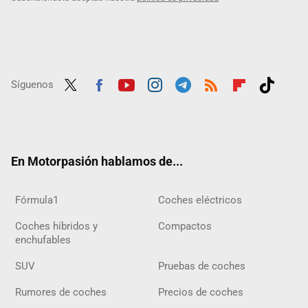
Síguenos
Twit
Fac
Yout
Inst
Tele
RSS
Flip
Tikt
ter
ebo
ube
agra
gra
boar
ok
ok
m
m
d
En Motorpasión hablamos de...
Fórmula1
Coches eléctricos
Coches híbridos y
Compactos
enchufables
SUV
Pruebas de coches
Rumores de coches
Precios de coches