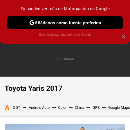
Ya puedes ver más de Motorpasion en Google
PRUEBAS
COCHES ELÉCTRICOS
OBSERVATORIO
F1
Añádenos como fuente preferida
Solo necesitas una cuenta de Google
×
Toyota Yaris 2017
HOY SE HABLA DE
DGT
Android Auto
Calor
China
GPS
Google Maps