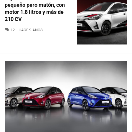
pequeño pero matón, con
motor 1.8 litros y más de
210 CV
COMENTARIOS
12
HACE 9 AÑOS