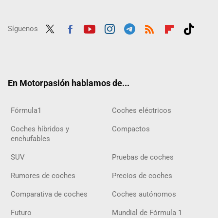
Síguenos
Twit
Fac
Yout
Inst
Tele
RSS
Flip
Tikt
ter
ebo
ube
agra
gra
boar
ok
ok
m
m
d
En Motorpasión hablamos de...
Fórmula1
Coches eléctricos
Coches híbridos y
Compactos
enchufables
SUV
Pruebas de coches
Rumores de coches
Precios de coches
Comparativa de coches
Coches autónomos
Futuro
Mundial de Fórmula 1