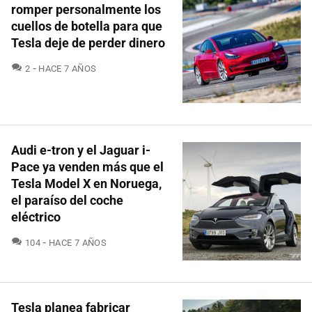
romper personalmente los
cuellos de botella para que
Tesla deje de perder dinero
COMENTARIOS
2
HACE 7 AÑOS
Audi e-tron y el Jaguar i-
Pace ya venden más que el
Tesla Model X en Noruega,
el paraíso del coche
eléctrico
COMENTARIOS
104
HACE 7 AÑOS
Tesla planea fabricar