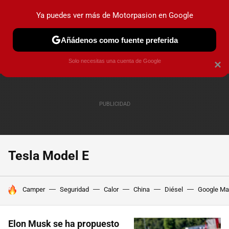
Ya puedes ver más de Motorpasion en Google
PRUEBAS
COCHES ELÉCTRICOS
OBSERVATORIO
F1
Añádenos como fuente preferida
Solo necesitas una cuenta de Google
×
Tesla Model E
HOY SE HABLA DE
Camper
Seguridad
Calor
China
Diésel
Google M
Elon Musk se ha propuesto