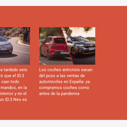
a tardado seis
Los coches anticrisis sacan
r que el ID.3
del pozo a las ventas de
n casi todo
automóviles en España: ya
 mandos, en la
compramos coches como
interior y en el
antes de la pandemia
evo ID.3 Neo es