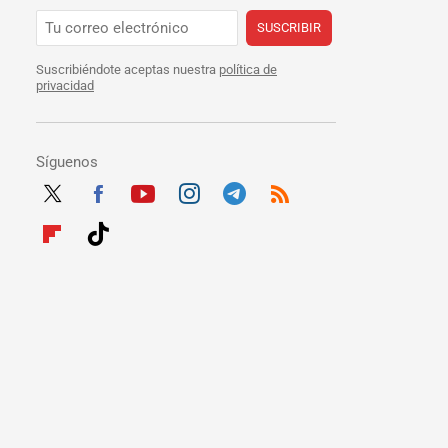
SUSCRIBIR
Suscribiéndote aceptas nuestra
política de
privacidad
Síguenos
Twit
Fac
Yout
Inst
Tele
RSS
ter
ebo
ube
agra
gra
Flip
Tikt
ok
m
m
boar
ok
d