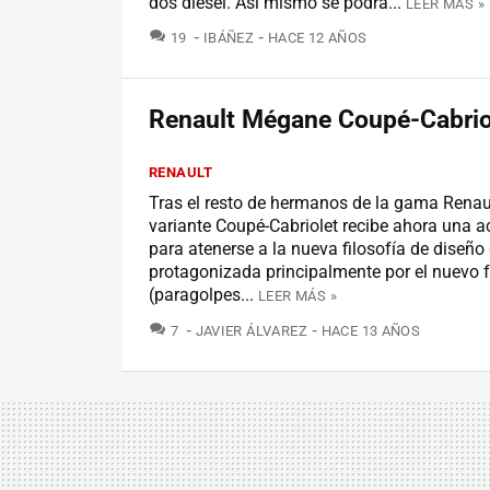
dos diésel. Así mismo se podrá...
LEER MÁS »
COMENTARIOS
19
IBÁÑEZ
HACE 12 AÑOS
Renault Mégane Coupé-Cabrio
RENAULT
Tras el resto de hermanos de la gama Renau
variante Coupé-Cabriolet recibe ahora una a
para atenerse a la nueva filosofía de diseño
protagonizada principalmente por el nuevo f
(paragolpes...
LEER MÁS »
COMENTARIOS
7
JAVIER ÁLVAREZ
HACE 13 AÑOS