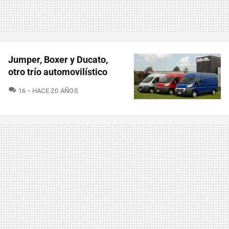
Jumper, Boxer y Ducato,
otro trío automovilístico
COMENTARIOS
16
HACE 20 AÑOS