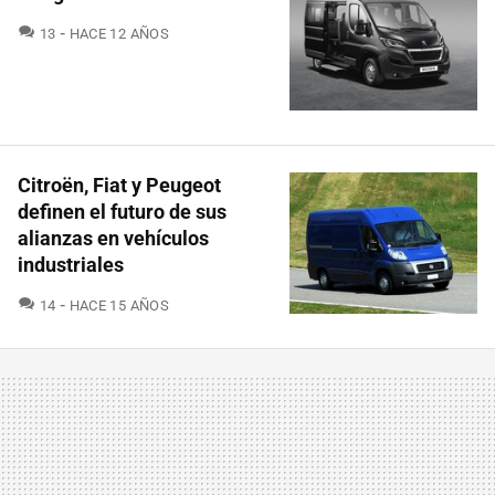
COMENTARIOS
13
HACE 12 AÑOS
Citroën, Fiat y Peugeot
definen el futuro de sus
alianzas en vehículos
industriales
COMENTARIOS
14
HACE 15 AÑOS