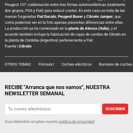
Peugeot 107: colaboración entre tres firmas automovilísticas (realmente
dos grupos, PSA y Fiat) para reducir costes. En este caso se trata de las
nuevas furgonetas
Fiat Ducato
,
Peugeot Boxer
y
Citroën Jumper
, que
como podemos ver en la foto apenas presentan diferencias entre ellas.
La producción ya ha comenzado en la
planta de Atessa (Italia),
y el
acuerdo también incluye la fabricación de cajas de cambio de Citroën en
la planta de Cordoba (Argentina) perteneciente a Fiat.
Fuente |
Citroën
OTROS TEMAS:
Fórmula1
Coches eléctricos
Rumores de coches
RECIBE "Arranca que nos vamos", NUESTRA
NEWSLETTER SEMANAL
SUSCRIBIR
Suscribiéndote aceptas nuestra
política de privacidad