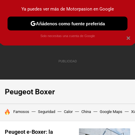
Ya puedes ver más de Motorpasion en Google
PRUEBAS
COCHES ELÉCTRICOS
OBSERVATORIO
F1
Añádenos como fuente preferida
Solo necesitas una cuenta de Google
×
Peugeot Boxer
HOY SE HABLA DE
Famosos
Seguridad
Calor
China
Google Maps
Xi
Peugeot e-Boxer: la