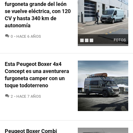
furgoneta grande del león
se vuelve eléctrica, con 120
CV y hasta 340 km de
autonomía
COMENTARIOS
0
HACE 6 AÑOS
FOTOS
Esta Peugeot Boxer 4x4
Concept es una aventurera
furgoneta camper con un
toque todoterreno
COMENTARIOS
2
HACE 7 AÑOS
Peugeot Boxer Combi