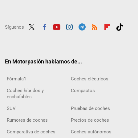
Síguenos
Twit
Fac
Yout
Inst
Tele
RSS
Flip
Tikt
ter
ebo
ube
agra
gra
boar
ok
ok
m
m
d
En Motorpasión hablamos de...
Fórmula1
Coches eléctricos
Coches híbridos y
Compactos
enchufables
SUV
Pruebas de coches
Rumores de coches
Precios de coches
Comparativa de coches
Coches autónomos