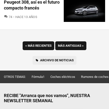
Peugeot 308, así es el futuro
compacto francés
COMENTARIOS
74
HACE 13 AÑOS
«
MÁS RECIENTES
MÁS ANTIGUAS
»
ARCHIVO DE NOTICIAS
OTROS TEMAS:
Fórmula1
Coches eléctricos
Rumores de coches
RECIBE "Arranca que nos vamos", NUESTRA
NEWSLETTER SEMANAL