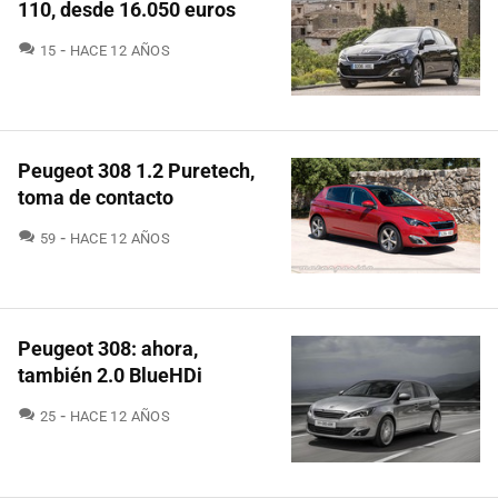
110, desde 16.050 euros
COMENTARIOS
15
HACE 12 AÑOS
Peugeot 308 1.2 Puretech,
toma de contacto
COMENTARIOS
59
HACE 12 AÑOS
Peugeot 308: ahora,
también 2.0 BlueHDi
COMENTARIOS
25
HACE 12 AÑOS