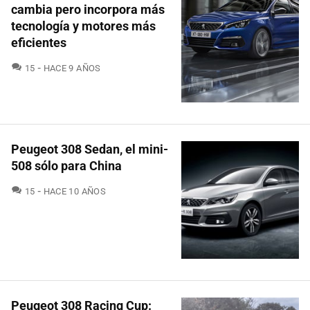
cambia pero incorpora más
tecnología y motores más
eficientes
COMENTARIOS
15
HACE 9 AÑOS
Peugeot 308 Sedan, el mini-
508 sólo para China
COMENTARIOS
15
HACE 10 AÑOS
Peugeot 308 Racing Cup: