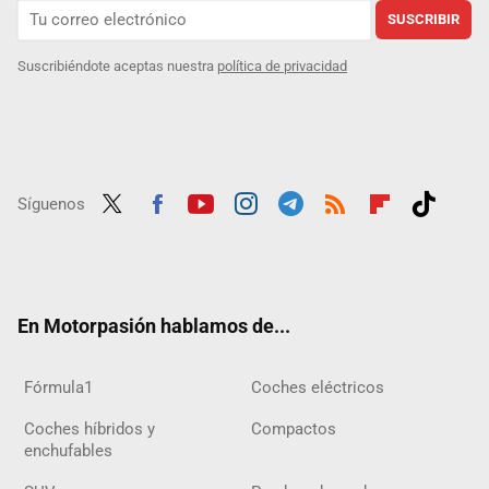
SUSCRIBIR
Suscribiéndote aceptas nuestra
política de privacidad
Síguenos
Twit
Fac
Yout
Inst
Tele
RSS
Flip
Tikt
ter
ebo
ube
agra
gra
boar
ok
ok
m
m
d
En Motorpasión hablamos de...
Fórmula1
Coches eléctricos
Coches híbridos y
Compactos
enchufables