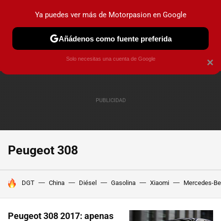
Ya puedes ver más de Motorpasion en Google
PRUEBAS
COCHES ELÉCTRICOS
OBSERVATORIO
F1
Añádenos como fuente preferida
Solo necesitas una cuenta de Google
×
Peugeot 308
HOY SE HABLA DE
DGT
China
Diésel
Gasolina
Xiaomi
Mercedes-Be
Peugeot 308 2017: apenas