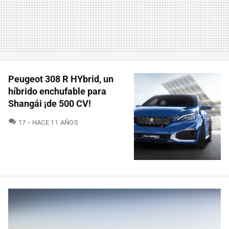
Peugeot 308 R HYbrid, un
híbrido enchufable para
Shangái ¡de 500 CV!
COMENTARIOS
17
HACE 11 AÑOS