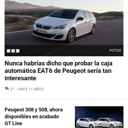
FOTOS
Nunca habrías dicho que probar la caja
automática EAT6 de Peugeot sería tan
interesante
COMENTARIOS
27
HACE 11 AÑOS
Peugeot 308 y 508, ahora
disponibles en acabado
GT Line