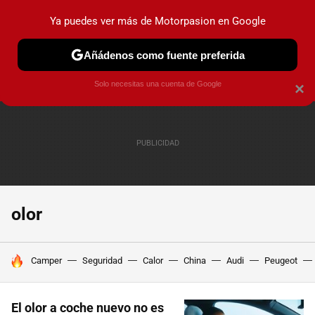
Ya puedes ver más de Motorpasion en Google
PRUEBAS
COCHES ELÉCTRICOS
OBSERVATORIO
F1
Añádenos como fuente preferida
Solo necesitas una cuenta de Google
×
olor
HOY SE HABLA DE
Camper
Seguridad
Calor
China
Audi
Peugeot
El olor a coche nuevo no es