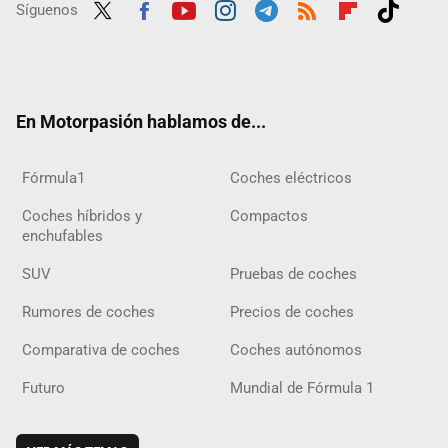
Síguenos
Twit
Fac
Yout
Inst
Tele
RSS
Flip
Tikt
ter
ebo
ube
agra
gra
boar
ok
ok
m
m
d
En Motorpasión hablamos de...
Fórmula1
Coches eléctricos
Coches híbridos y
Compactos
enchufables
SUV
Pruebas de coches
Rumores de coches
Precios de coches
Comparativa de coches
Coches autónomos
Futuro
Mundial de Fórmula 1