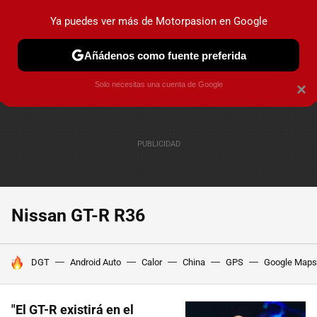
Ya puedes ver más de Motorpasion en Google
PRUEBAS
COCHES ELÉCTRICOS
OBSERVATORIO
F1
Añádenos como fuente preferida
Solo necesitas una cuenta de Google
×
Nissan GT-R R36
HOY SE HABLA DE
DGT
Android Auto
Calor
China
GPS
Google Maps
"El GT-R existirá en el