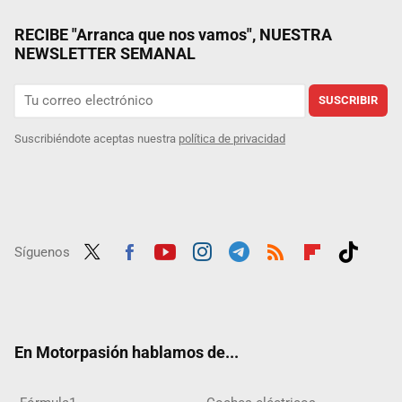
RECIBE "Arranca que nos vamos", NUESTRA
NEWSLETTER SEMANAL
SUSCRIBIR
Suscribiéndote aceptas nuestra
política de privacidad
Síguenos
Twit
Fac
Yout
Inst
Tele
RSS
Flip
Tikt
ter
ebo
ube
agra
gra
boar
ok
ok
m
m
d
En Motorpasión hablamos de...