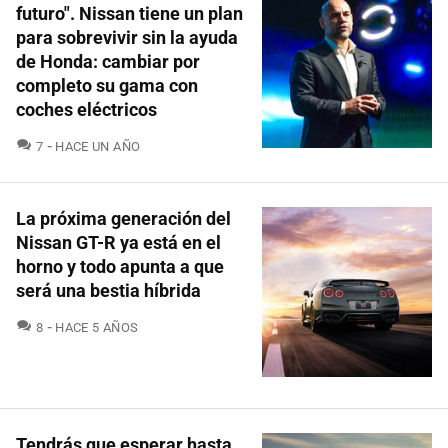
futuro". Nissan tiene un plan
para sobrevivir sin la ayuda
de Honda: cambiar por
completo su gama con
coches eléctricos
COMENTARIOS
7
HACE UN AÑO
La próxima generación del
Nissan GT-R ya está en el
horno y todo apunta a que
será una bestia híbrida
COMENTARIOS
8
HACE 5 AÑOS
Tendrás que esperar hasta