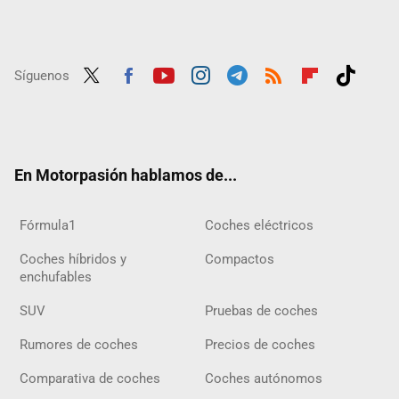
Síguenos
Twit
Fac
Yout
Inst
Tele
RSS
Flip
Tikt
ter
ebo
ube
agra
gra
boar
ok
ok
m
m
d
En Motorpasión hablamos de...
Fórmula1
Coches eléctricos
Coches híbridos y
Compactos
enchufables
SUV
Pruebas de coches
Rumores de coches
Precios de coches
Comparativa de coches
Coches autónomos