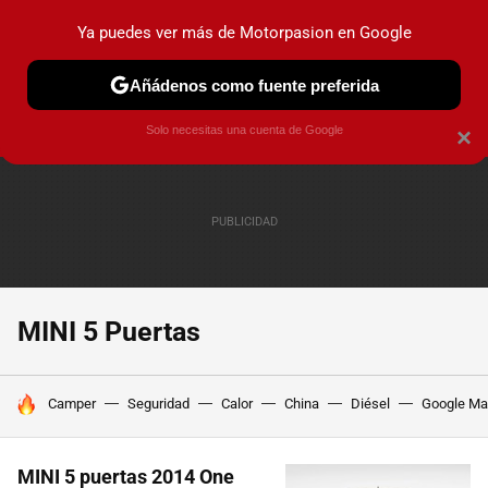
Ya puedes ver más de Motorpasion en Google
PRUEBAS
COCHES ELÉCTRICOS
OBSERVATORIO
F1
Añádenos como fuente preferida
Solo necesitas una cuenta de Google
×
MINI 5 Puertas
HOY SE HABLA DE
Camper
Seguridad
Calor
China
Diésel
Google M
MINI 5 puertas 2014 One