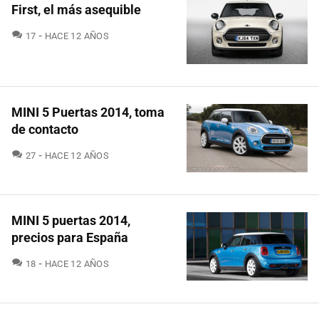
First, el más asequible
COMENTARIOS
17
HACE 12 AÑOS
MINI 5 Puertas 2014, toma
de contacto
COMENTARIOS
27
HACE 12 AÑOS
MINI 5 puertas 2014,
precios para España
COMENTARIOS
18
HACE 12 AÑOS