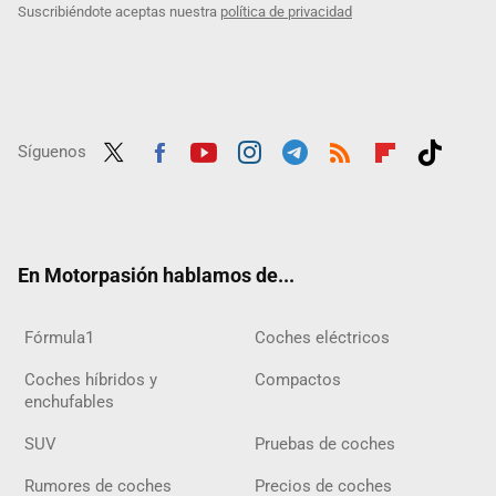
Suscribiéndote aceptas nuestra
política de privacidad
Síguenos
Twit
Fac
Yout
Inst
Tele
RSS
Flip
Tikt
ter
ebo
ube
agra
gra
boar
ok
ok
m
m
d
En Motorpasión hablamos de...
Fórmula1
Coches eléctricos
Coches híbridos y
Compactos
enchufables
SUV
Pruebas de coches
Rumores de coches
Precios de coches