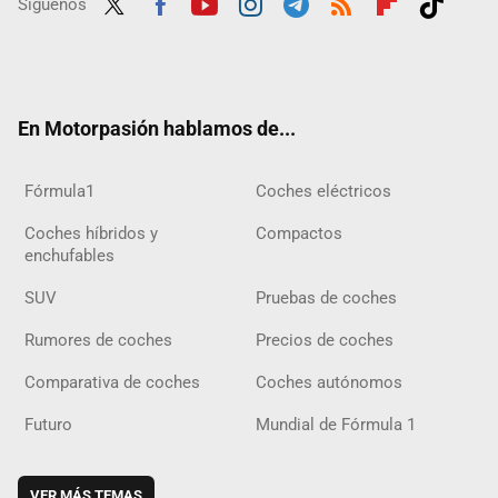
Síguenos
Twit
Fac
Yout
Inst
Tele
RSS
Flip
Tikt
ter
ebo
ube
agra
gra
boar
ok
ok
m
m
d
En Motorpasión hablamos de...
Fórmula1
Coches eléctricos
Coches híbridos y
Compactos
enchufables
SUV
Pruebas de coches
Rumores de coches
Precios de coches
Comparativa de coches
Coches autónomos
Futuro
Mundial de Fórmula 1
VER MÁS TEMAS