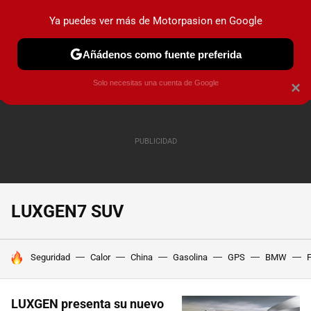
Ya puedes ver más de Motorpasion en Google
PRUEBAS
COCHES ELÉCTRICOS
OBSERVATORIO
F1
Añádenos como fuente preferida
Solo necesitas una cuenta de Google
×
LUXGEN7 SUV
HOY SE HABLA DE
Seguridad
Calor
China
Gasolina
GPS
BMW
F
LUXGEN presenta su nuevo