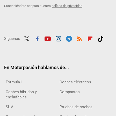
Suscribiéndote aceptas nuestra
política de privacidad
Síguenos
Twit
Fac
Yout
Inst
Tele
RSS
Flip
Tikt
ter
ebo
ube
agra
gra
boar
ok
ok
m
m
d
En Motorpasión hablamos de...
Fórmula1
Coches eléctricos
Coches híbridos y
Compactos
enchufables
SUV
Pruebas de coches