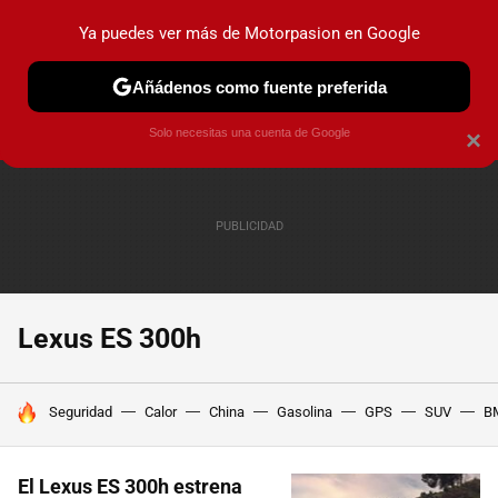
Ya puedes ver más de Motorpasion en Google
PRUEBAS
COCHES ELÉCTRICOS
OBSERVATORIO
F1
Añádenos como fuente preferida
Solo necesitas una cuenta de Google
×
Lexus ES 300h
HOY SE HABLA DE
Seguridad
Calor
China
Gasolina
GPS
SUV
B
El Lexus ES 300h estrena