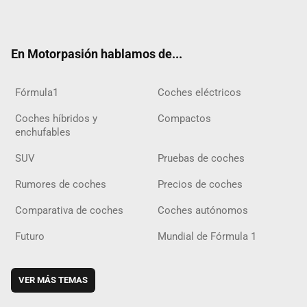
ter
ebo
ube
agra
gra
boar
ok
ok
m
m
d
En Motorpasión hablamos de...
Fórmula1
Coches eléctricos
Coches híbridos y
Compactos
enchufables
SUV
Pruebas de coches
Rumores de coches
Precios de coches
Comparativa de coches
Coches autónomos
Futuro
Mundial de Fórmula 1
VER MÁS TEMAS