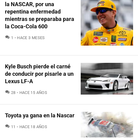
la NASCAR, por una
repentina enfermedad
mientras se preparaba para
la Coca-Cola 600
COMENTARIOS
1
HACE 3 MESES
Kyle Busch pierde el carné
de conducir por pisarle a un
Lexus LF-A
COMENTARIOS
28
HACE 15 AÑOS
Toyota ya gana en la Nascar
COMENTARIOS
11
HACE 18 AÑOS