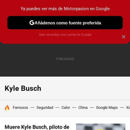
Ya puedes ver más de Motorpasion en Google
PRUEBAS
COCHES ELÉCTRICOS
OBSERVATORIO
F1
Añádenos como fuente preferida
Solo necesitas una cuenta de Google
×
Kyle Busch
HOY SE HABLA DE
Famosos
Seguridad
Calor
China
Google Maps
Xi
Muere Kyle Busch, piloto de