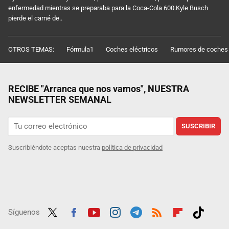
enfermedad mientras se preparaba para la Coca-Cola 600.Kyle Busch
pierde el carné de..
OTROS TEMAS:
Fórmula1
Coches eléctricos
Rumores de coches
RECIBE "Arranca que nos vamos", NUESTRA
NEWSLETTER SEMANAL
SUSCRIBIR
Suscribiéndote aceptas nuestra
política de privacidad
Síguenos
Twit
Fac
Yout
Inst
Tele
RSS
Flip
Tikt