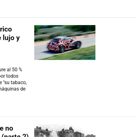
rico
 lujo y
ure al 50 %
or todos
 "su tabaco,
 máquinas de
e no
(parte 2)