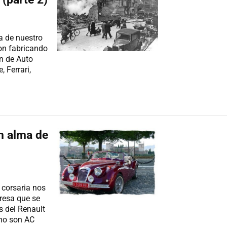
a de nuestro
on fabricando
en de Auto
 Ferrari,
n alma de
 corsaria nos
resa que se
is del Renault
 no son AC