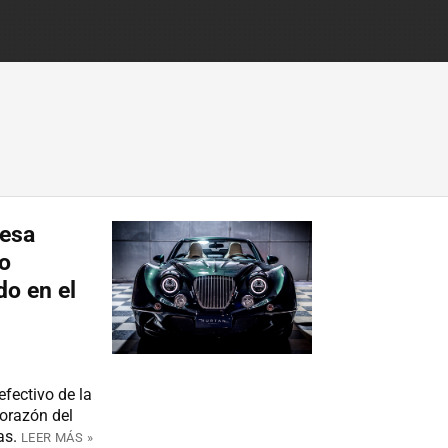
mesa
jo
do en el
efectivo de la
orazón del
as.
LEER MÁS »