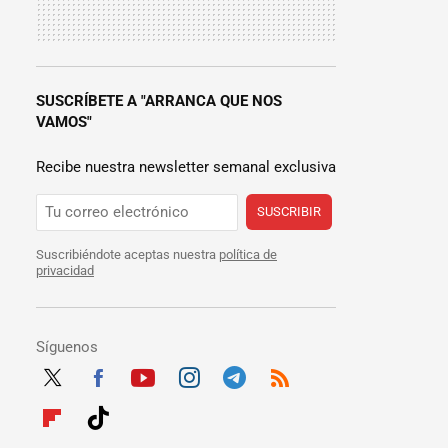
SUSCRÍBETE A "ARRANCA QUE NOS
VAMOS"
Recibe nuestra newsletter semanal exclusiva
SUSCRIBIR
Suscribiéndote aceptas nuestra
política de
privacidad
Síguenos
Twit
Fac
Yout
Inst
Tele
RSS
ter
ebo
ube
agra
gra
Flip
Tikt