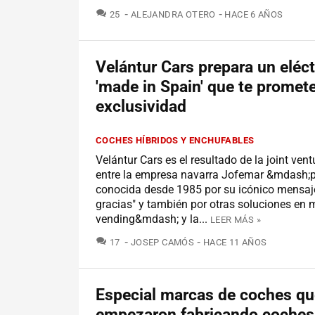
COMENTARIOS
25
ALEJANDRA OTERO
HACE 6 AÑOS
Velántur Cars prepara un eléct
'made in Spain' que te promete
exclusividad
COCHES HÍBRIDOS Y ENCHUFABLES
Velántur Cars es el resultado de la joint vent
entre la empresa navarra Jofemar &mdash;p
conocida desde 1985 por su icónico mensaje
gracias" y también por otras soluciones en
vending&mdash; y la...
LEER MÁS »
COMENTARIOS
17
JOSEP CAMÓS
HACE 11 AÑOS
Especial marcas de coches qu
empezaron fabricando coches 