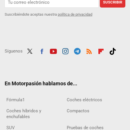
SUSCRIBIR
Suscribiéndote aceptas nuestra
política de privacidad
Síguenos
Twit
Fac
Yout
Inst
Tele
RSS
Flip
Tikt
ter
ebo
ube
agra
gra
boar
ok
ok
m
m
d
En Motorpasión hablamos de...
Fórmula1
Coches eléctricos
Coches híbridos y
Compactos
enchufables
SUV
Pruebas de coches