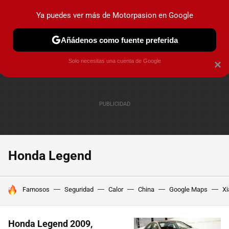
Ya puedes ver más de Motorpasion en Google
PRUEBAS
COCHES ELÉCTRICOS
OBSERVATORIO
F1
Añádenos como fuente preferida
Solo necesitas una cuenta de Google
×
Honda Legend
HOY SE HABLA DE
Famosos
Seguridad
Calor
China
Google Maps
Xi
Honda Legend 2009,