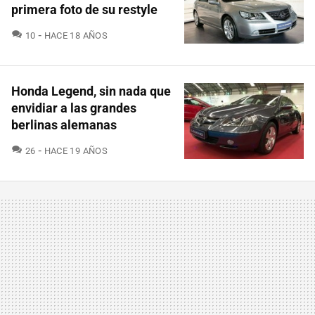
primera foto de su restyle
COMENTARIOS
10
HACE 18 AÑOS
Honda Legend, sin nada que
envidiar a las grandes
berlinas alemanas
COMENTARIOS
26
HACE 19 AÑOS