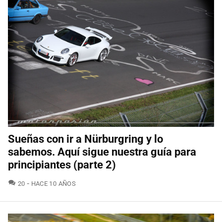
Sueñas con ir a Nürburgring y lo
sabemos. Aquí sigue nuestra guía para
principiantes (parte 2)
COMENTARIOS
20
HACE 10 AÑOS