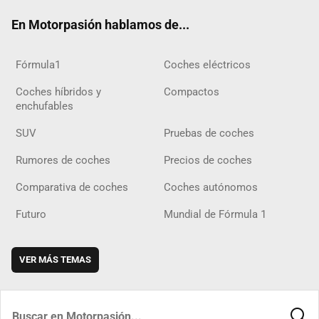
ok
m
m
d
En Motorpasión hablamos de...
Fórmula1
Coches eléctricos
Coches híbridos y
Compactos
enchufables
SUV
Pruebas de coches
Rumores de coches
Precios de coches
Comparativa de coches
Coches autónomos
Futuro
Mundial de Fórmula 1
VER MÁS TEMAS