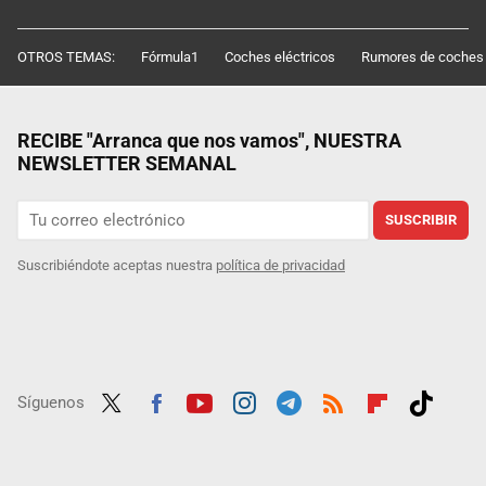
OTROS TEMAS:
Fórmula1
Coches eléctricos
Rumores de coches
RECIBE "Arranca que nos vamos", NUESTRA
NEWSLETTER SEMANAL
SUSCRIBIR
Suscribiéndote aceptas nuestra
política de privacidad
Síguenos
Twit
Fac
Yout
Inst
Tele
RSS
Flip
Tikt
ter
ebo
ube
agra
gra
boar
ok