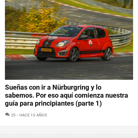
Sueñas con ir a Nürburgring y lo
sabemos. Por eso aquí comienza nuestra
guía para principiantes (parte 1)
COMENTARIOS
25
HACE 10 AÑOS