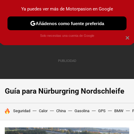
Ya puedes ver más de Motorpasion en Google
PRUEBAS
COCHES ELÉCTRICOS
OBSERVATORIO
F1
Añádenos como fuente preferida
Solo necesitas una cuenta de Google
×
Guía para Nürburgring Nordschleife
HOY SE HABLA DE
Seguridad
Calor
China
Gasolina
GPS
BMW
F