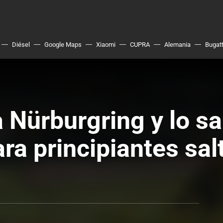
Diésel
Google Maps
Xiaomi
CUPRA
Alemania
Bugatt
a Nürburgring y lo 
ara principiantes sa