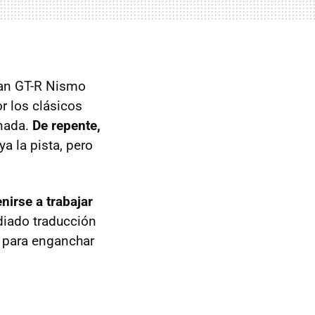
ssan GT-R Nismo
r los clásicos
rnada.
De repente,
ya la pista, pero
nirse a trabajar
diado traducción
d para enganchar