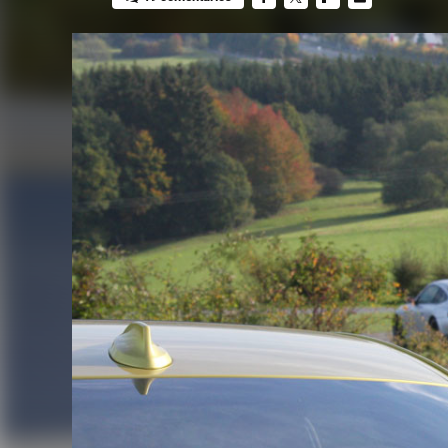
FACEBOOK
TWITTER
FLIPBOARD
E-
MAIL