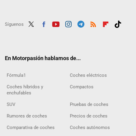
Síguenos
Twit
Fac
Yout
Inst
Tele
RSS
Flip
Tikt
ter
ebo
ube
agra
gra
boar
ok
ok
m
m
d
En Motorpasión hablamos de...
Fórmula1
Coches eléctricos
Coches híbridos y
Compactos
enchufables
SUV
Pruebas de coches
Rumores de coches
Precios de coches
Comparativa de coches
Coches autónomos