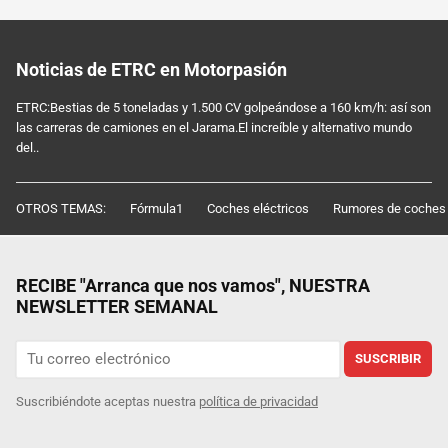
Noticias de ETRC en Motorpasión
ETRC:Bestias de 5 toneladas y 1.500 CV golpeándose a 160 km/h: así son
las carreras de camiones en el Jarama.El increíble y alternativo mundo
del..
OTROS TEMAS:
Fórmula1
Coches eléctricos
Rumores de coches
RECIBE "Arranca que nos vamos", NUESTRA
NEWSLETTER SEMANAL
SUSCRIBIR
Suscribiéndote aceptas nuestra
política de privacidad