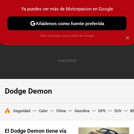
Ya puedes ver más de Motorpasion en Google
PRUEBAS
COCHES ELÉCTRICOS
OBSERVATORIO
F1
Añádenos como fuente preferida
Solo necesitas una cuenta de Google
×
Dodge Demon
HOY SE HABLA DE
Seguridad
Calor
China
Gasolina
GPS
SUV
B
El Dodge Demon tiene vía