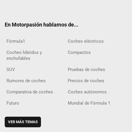
Twit
Fac
Yout
Inst
Tele
RSS
Flip
Tikt
ter
ebo
ube
agra
gra
boar
ok
ok
m
m
d
En Motorpasión hablamos de...
Fórmula1
Coches eléctricos
Coches híbridos y
Compactos
enchufables
SUV
Pruebas de coches
Rumores de coches
Precios de coches
Comparativa de coches
Coches autónomos
Futuro
Mundial de Fórmula 1
VER MÁS TEMAS