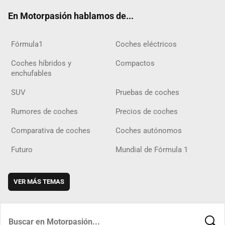
ok
m
m
d
En Motorpasión hablamos de...
Fórmula1
Coches eléctricos
Coches híbridos y
Compactos
enchufables
SUV
Pruebas de coches
Rumores de coches
Precios de coches
Comparativa de coches
Coches autónomos
Futuro
Mundial de Fórmula 1
VER MÁS TEMAS