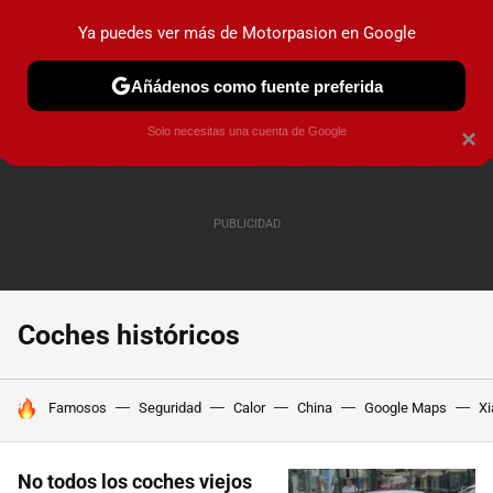
Ya puedes ver más de Motorpasion en Google
PRUEBAS
COCHES ELÉCTRICOS
OBSERVATORIO
F1
Añádenos como fuente preferida
Solo necesitas una cuenta de Google
×
Coches históricos
HOY SE HABLA DE
Famosos
Seguridad
Calor
China
Google Maps
Xi
No todos los coches viejos