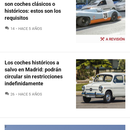
son coches clásicos o
históricos: estos son los
requisitos
COMENTARIOS
14
HACE 5 AÑOS
Los coches históricos a
salvo en Madrid: podrán
circular sin restricciones
indefinidamente
COMENTARIOS
26
HACE 5 AÑOS