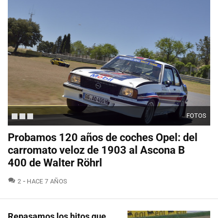
FOTOS
Probamos 120 años de coches Opel: del
carromato veloz de 1903 al Ascona B
400 de Walter Röhrl
COMENTARIOS
2
HACE 7 AÑOS
Repasamos los hitos que