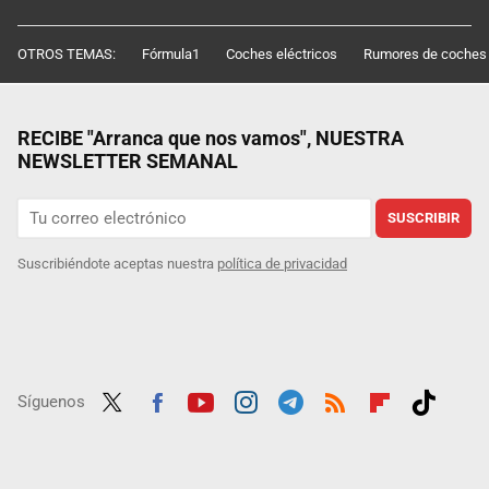
OTROS TEMAS:
Fórmula1
Coches eléctricos
Rumores de coches
RECIBE "Arranca que nos vamos", NUESTRA
NEWSLETTER SEMANAL
SUSCRIBIR
Suscribiéndote aceptas nuestra
política de privacidad
Síguenos
Twit
Fac
Yout
Inst
Tele
RSS
Flip
Tikt
ter
ebo
ube
agra
gra
boar
ok