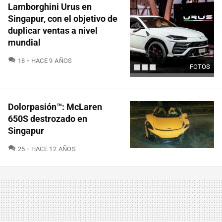
Lamborghini Urus en
Singapur, con el objetivo de
duplicar ventas a nivel
mundial
COMENTARIOS
18
HACE 9 AÑOS
FOTOS
Dolorpasión™: McLaren
650S destrozado en
Singapur
COMENTARIOS
25
HACE 12 AÑOS