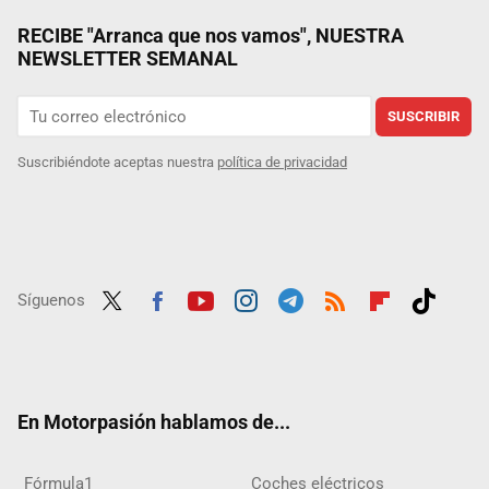
RECIBE "Arranca que nos vamos", NUESTRA
NEWSLETTER SEMANAL
SUSCRIBIR
Suscribiéndote aceptas nuestra
política de privacidad
Síguenos
Twit
Fac
Yout
Inst
Tele
RSS
Flip
Tikt
ter
ebo
ube
agra
gra
boar
ok
ok
m
m
d
En Motorpasión hablamos de...
Fórmula1
Coches eléctricos