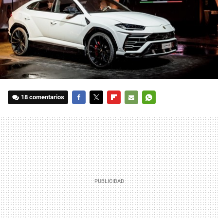
18 comentarios
FACEBOOK
TWITTER
FLIPBOARD
E-
WHATSAPP
MAIL