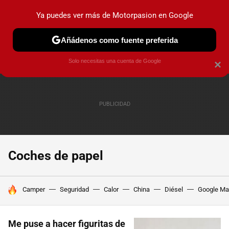
Ya puedes ver más de Motorpasion en Google
PRUEBAS
COCHES ELÉCTRICOS
OBSERVATORIO
F1
Añádenos como fuente preferida
Solo necesitas una cuenta de Google
×
Coches de papel
HOY SE HABLA DE
Camper
Seguridad
Calor
China
Diésel
Google M
Me puse a hacer figuritas de