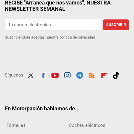
RECIBE "Arranca que nos vamos", NUESTRA
NEWSLETTER SEMANAL
SUSCRIBIR
Suscribiéndote aceptas nuestra
política de privacidad
Síguenos
Twit
Fac
Yout
Inst
Tele
RSS
Flip
Tikt
ter
ebo
ube
agra
gra
boar
ok
ok
m
m
d
En Motorpasión hablamos de...
Fórmula1
Coches eléctricos