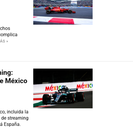
uchos
 complica
ÁS »
ming:
de México
o, incluida la
a de streaming
tá España.