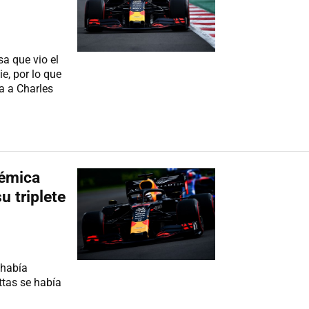
a que vio el
ie, por lo que
da a Charles
lémica
u triplete
 había
ttas se había