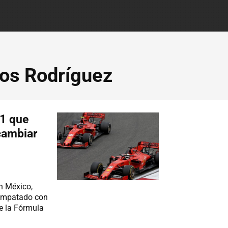
os Rodríguez
 1 que
 cambiar
en México,
 empatado con
de la Fórmula