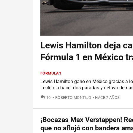
Lewis Hamilton deja ca
Fórmula 1 en México tra
FÓRMULA1
Lewis Hamilton ganó en México gracias a los 
Leclerc a hacer dos paradas y detuvo demasi
COMENTARIOS
10
ROBERTO MONTIJO
HACE 7 AÑOS
¡Bocazas Max Verstappen! R
que no aflojó con bandera amar