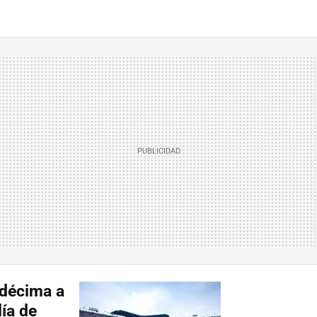
 décima a
ía de