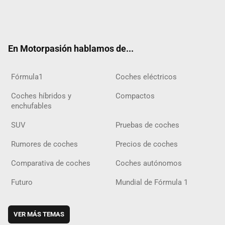
Twit
Fac
Yout
Inst
Tele
RSS
Flip
Tikt
ter
ebo
ube
agra
gra
boar
ok
ok
m
m
d
En Motorpasión hablamos de...
Fórmula1
Coches eléctricos
Coches híbridos y
Compactos
enchufables
SUV
Pruebas de coches
Rumores de coches
Precios de coches
Comparativa de coches
Coches autónomos
Futuro
Mundial de Fórmula 1
VER MÁS TEMAS