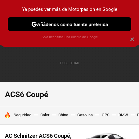
Ya puedes ver más de Motorpasion en Google
PRUEBAS
COCHES ELÉCTRICOS
OBSERVATORIO
F1
Añádenos como fuente preferida
Solo necesitas una cuenta de Google
×
ACS6 Coupé
HOY SE HABLA DE
Seguridad
Calor
China
Gasolina
GPS
BMW
F
AC Schnitzer ACS6 Coupé,