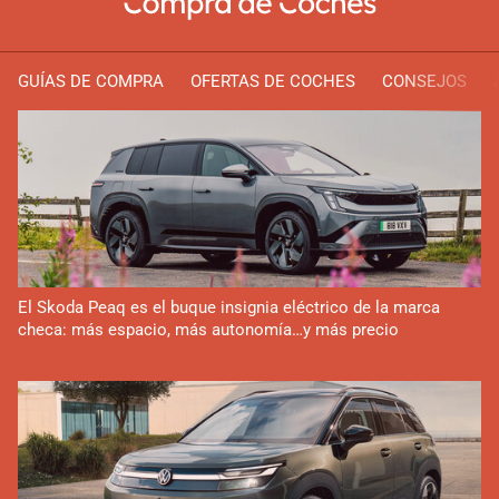
GUÍAS DE COMPRA
OFERTAS DE COCHES
CONSEJOS
El Skoda Peaq es el buque insignia eléctrico de la marca
checa: más espacio, más autonomía…y más precio