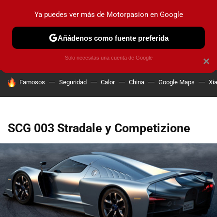
Ya puedes ver más de Motorpasion en Google
PRUEBAS
COCHES ELÉCTRICOS
OBSERVATORIO
F1
Añádenos como fuente preferida
Solo necesitas una cuenta de Google
×
HOY SE HABLA DE
Famosos
Seguridad
Calor
China
Google Maps
Xi
SCG 003 Stradale y Competizione