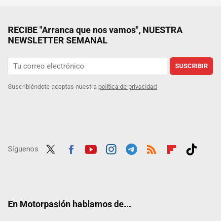
RECIBE "Arranca que nos vamos", NUESTRA
NEWSLETTER SEMANAL
SUSCRIBIR
Suscribiéndote aceptas nuestra
política de privacidad
Síguenos
Twit
Fac
Yout
Inst
Tele
RSS
Flip
Tikt
ter
ebo
ube
agra
gra
boar
ok
ok
m
m
d
En Motorpasión hablamos de...