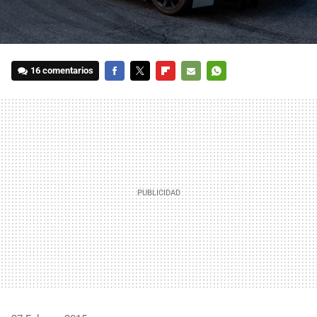
16 comentarios
FACEBOOK
TWITTER
FLIPBOARD
E-
WHATSAPP
MAIL