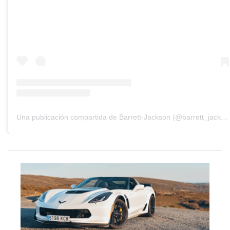
Una publicación compartida de Barrett-Jackson (@barrett_jackson)