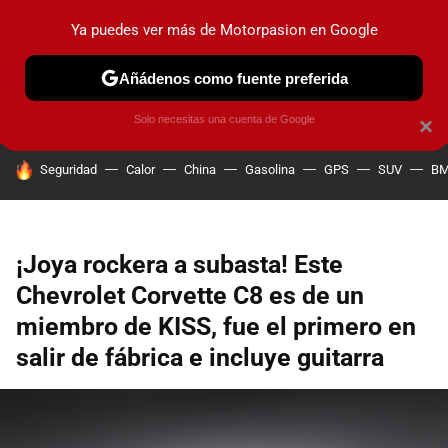
Ya puedes ver más de Motorpasion en Google
PRUEBAS
COCHES ELÉCTRICOS
OBSERVATORIO
F1
Añádenos como fuente preferida
Solo necesitas una cuenta de Google
×
HOY SE HABLA DE
Seguridad
Calor
China
Gasolina
GPS
SUV
B
¡Joya rockera a subasta! Este
Chevrolet Corvette C8 es de un
miembro de KISS, fue el primero en
salir de fábrica e incluye guitarra