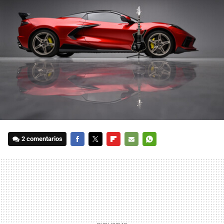
2 comentarios
FACEBOOK
TWITTER
FLIPBOARD
E-
WHATSAPP
MAIL