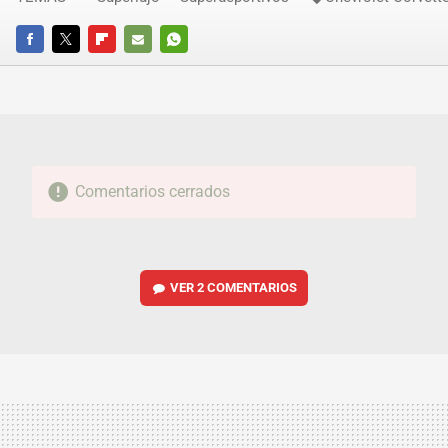
FACEBOOK
TWITTER
FLIPBOARD
E-
WHATSAPP
MAIL
Comentarios cerrados
VER
2 COMENTARIOS