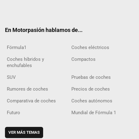
Twit
Fac
Yout
Inst
Tele
RSS
Flip
Tikt
ter
ebo
ube
agra
gra
boar
ok
ok
m
m
d
En Motorpasión hablamos de...
Fórmula1
Coches eléctricos
Coches híbridos y
Compactos
enchufables
SUV
Pruebas de coches
Rumores de coches
Precios de coches
Comparativa de coches
Coches autónomos
Futuro
Mundial de Fórmula 1
VER MÁS TEMAS