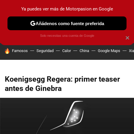
Ya puedes ver más de Motorpasion en Google
PRUEBAS
COCHES ELÉCTRICOS
OBSERVATORIO
F1
Añádenos como fuente preferida
Solo necesitas una cuenta de Google
×
HOY SE HABLA DE
Famosos
Seguridad
Calor
China
Google Maps
Xi
Koenigsegg Regera: primer teaser
antes de Ginebra