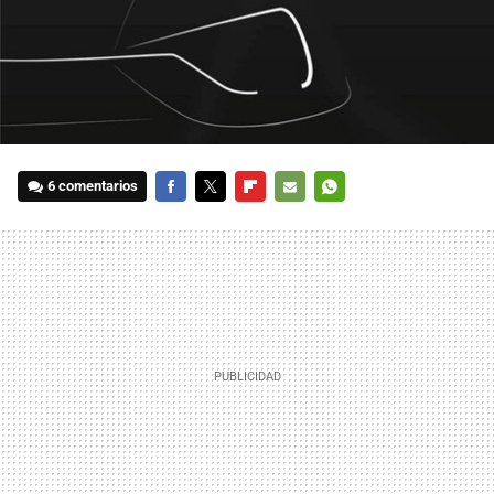
6 comentarios
FACEBOOK
TWITTER
FLIPBOARD
E-
WHATSAPP
MAIL