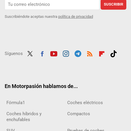
SUSCRIBIR
Suscribiéndote aceptas nuestra
política de privacidad
Síguenos
Twit
Fac
Yout
Inst
Tele
RSS
Flip
Tikt
ter
ebo
ube
agra
gra
boar
ok
ok
m
m
d
En Motorpasión hablamos de...
Fórmula1
Coches eléctricos
Coches híbridos y
Compactos
enchufables
SUV
Pruebas de coches