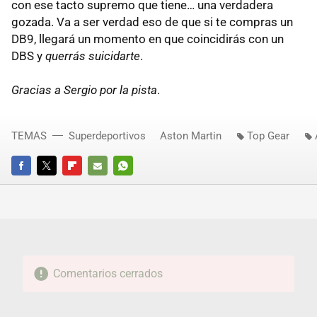
con ese tacto supremo que tiene… una verdadera
gozada. Va a ser verdad eso de que si te compras un
DB9, llegará un momento en que coincidirás con un
DBS y
querrás suicidarte
.
Gracias a Sergio por la pista
.
TEMAS
Superdeportivos
Aston Martin
Top Gear
FACEBOOK
TWITTER
FLIPBOARD
E-
WHATSAPP
MAIL
Comentarios cerrados