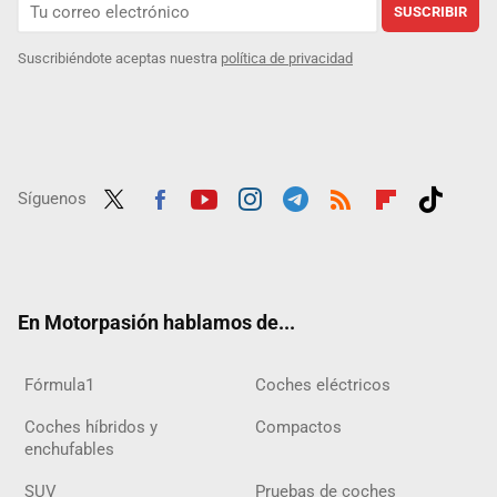
SUSCRIBIR
Suscribiéndote aceptas nuestra
política de privacidad
Síguenos
Twit
Fac
Yout
Inst
Tele
RSS
Flip
Tikt
ter
ebo
ube
agra
gra
boar
ok
ok
m
m
d
En Motorpasión hablamos de...
Fórmula1
Coches eléctricos
Coches híbridos y
Compactos
enchufables
SUV
Pruebas de coches