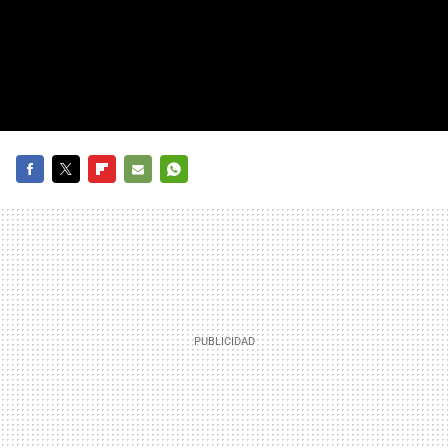
FACEBOOK
TWITTER
FLIPBOARD
E-
WHATSAPP
MAIL