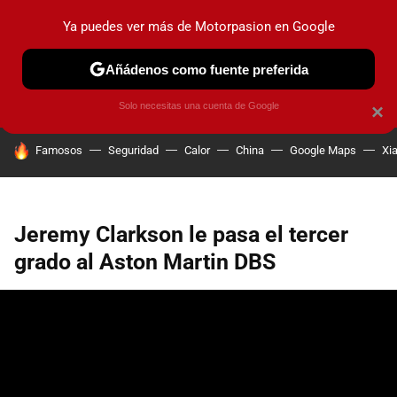
Ya puedes ver más de Motorpasion en Google
PRUEBAS
COCHES ELÉCTRICOS
OBSERVATORIO
F1
Añádenos como fuente preferida
Solo necesitas una cuenta de Google
×
HOY SE HABLA DE
Famosos
Seguridad
Calor
China
Google Maps
Xi
Jeremy Clarkson le pasa el tercer
grado al Aston Martin DBS