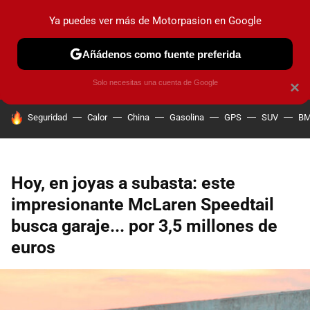
Ya puedes ver más de Motorpasion en Google
PRUEBAS
COCHES ELÉCTRICOS
OBSERVATORIO
F1
Añádenos como fuente preferida
Solo necesitas una cuenta de Google
×
HOY SE HABLA DE
Seguridad
Calor
China
Gasolina
GPS
SUV
B
Hoy, en joyas a subasta: este
impresionante McLaren Speedtail
busca garaje... por 3,5 millones de
euros