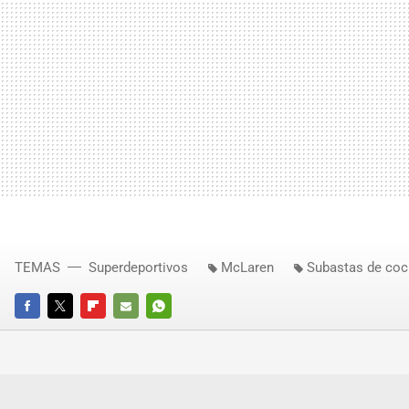
TEMAS
Superdeportivos
McLaren
Subastas de co
FACEBOOK
TWITTER
FLIPBOARD
E-
WHATSAPP
MAIL