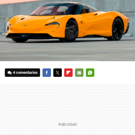
4 comentarios
FACEBOOK
TWITTER
FLIPBOARD
E-
WHATSAPP
MAIL