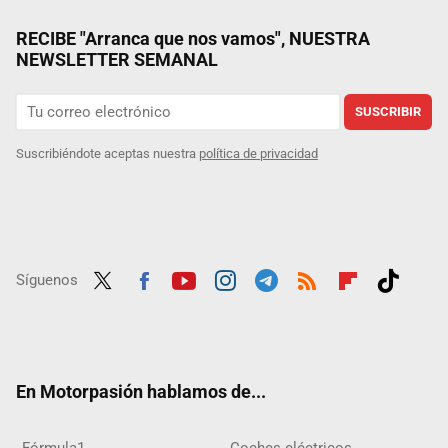
RECIBE "Arranca que nos vamos", NUESTRA
NEWSLETTER SEMANAL
SUSCRIBIR
Suscribiéndote aceptas nuestra
política de privacidad
Síguenos
Twit
Fac
Yout
Inst
Tele
RSS
Flip
Tikt
ter
ebo
ube
agra
gra
boar
ok
ok
m
m
d
En Motorpasión hablamos de...