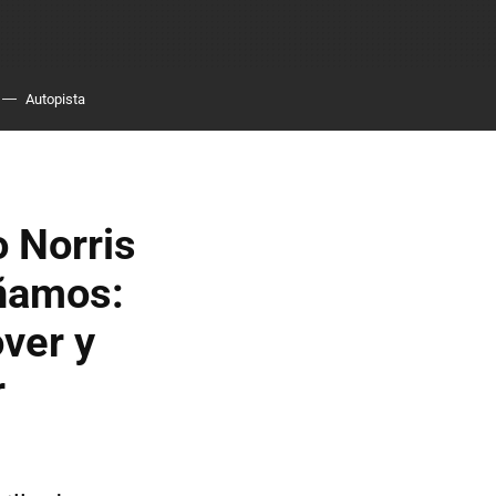
Autopista
 Norris
oñamos:
ver y
r