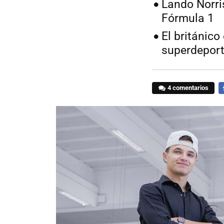
Lando Norris
Fórmula 1
El británico
superdepor
4 comentarios
F