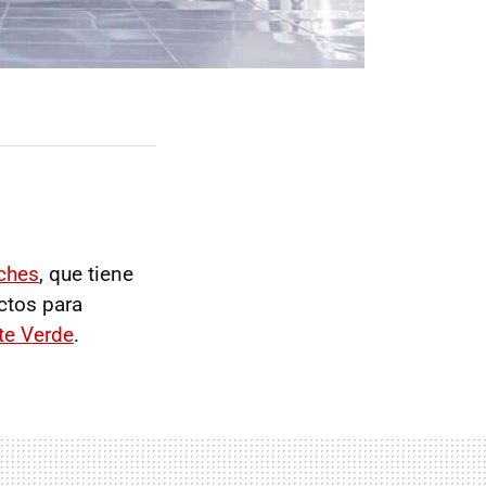
oches
, que tiene
ctos para
te Verde
.