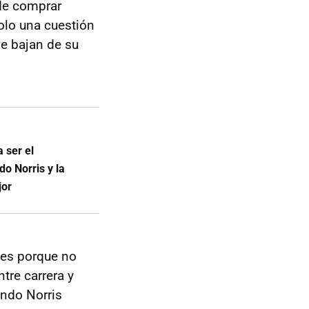
de comprar
olo una cuestión
e bajan de su
 ser el
o Norris y la
jor
ses porque no
tre carrera y
ando Norris