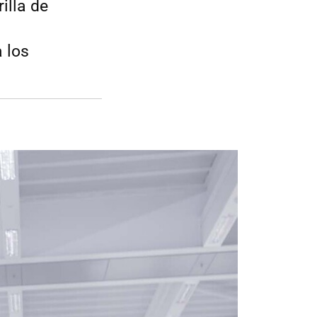
illa de
a los