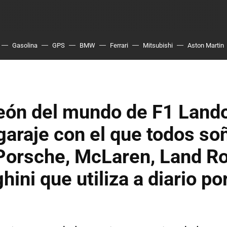
Gasolina
GPS
BMW
Ferrari
Mitsubishi
Aston Martin
eón del mundo de F1 Lando
 garaje con el que todos s
 Porsche, McLaren, Land Ro
ini que utiliza a diario po