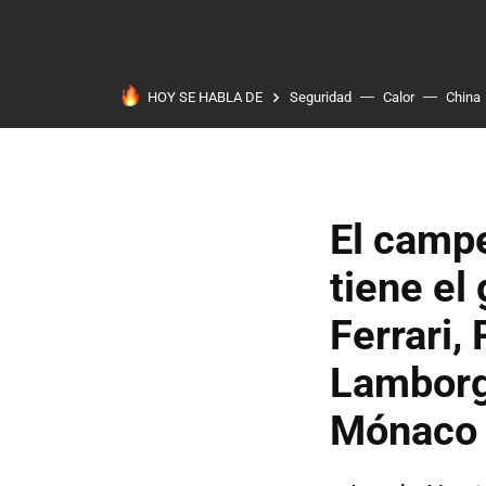
HOY SE HABLA DE
Seguridad
Calor
China
El camp
tiene el
Ferrari,
Lamborgh
Mónaco