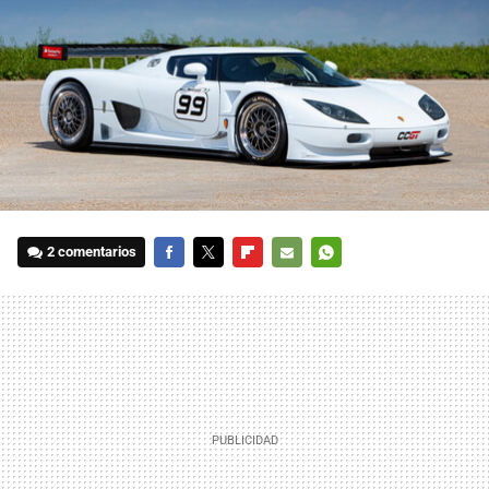
2 comentarios
FACEBOOK
TWITTER
FLIPBOARD
E-
WHATSAPP
MAIL