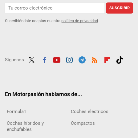
SUSCRIBIR
Suscribiéndote aceptas nuestra
política de privacidad
Síguenos
Twit
Fac
Yout
Inst
Tele
RSS
Flip
Tikt
ter
ebo
ube
agra
gra
boar
ok
ok
m
m
d
En Motorpasión hablamos de...
Fórmula1
Coches eléctricos
Coches híbridos y
Compactos
enchufables