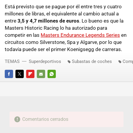
Está previsto que se pague por él entre tres y cuatro
millones de libras, el equivalente al cambio actual a
entre
3,5 y 4,7 millones de euros
. Lo bueno es que la
Masters Historic Racing lo ha autorizado para
competir en las
Masters Endurance Legends Series
en
circuitos como Silverstone, Spa y Algarve, por lo que
todavía puede ser el primer Koenigsegg de carreras.
TEMAS
Superdeportivos
Subastas de coches
Comp
FACEBOOK
TWITTER
FLIPBOARD
E-
WHATSAPP
MAIL
Comentarios cerrados