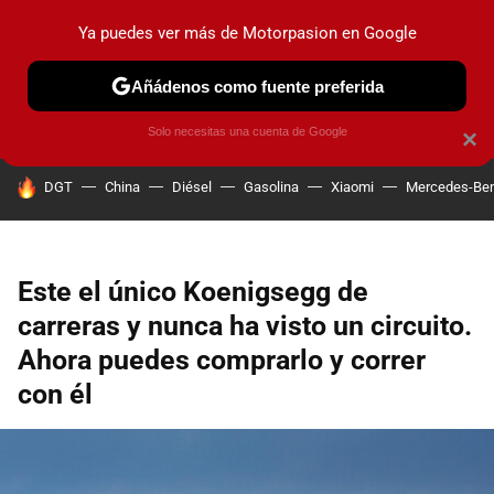
Ya puedes ver más de Motorpasion en Google
PRUEBAS
COCHES ELÉCTRICOS
OBSERVATORIO
F1
Añádenos como fuente preferida
Solo necesitas una cuenta de Google
×
HOY SE HABLA DE
DGT
China
Diésel
Gasolina
Xiaomi
Mercedes-Be
Este el único Koenigsegg de
carreras y nunca ha visto un circuito.
Ahora puedes comprarlo y correr
con él