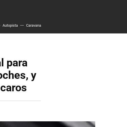
Autopista
Caravana
l para
oches, y
 caros