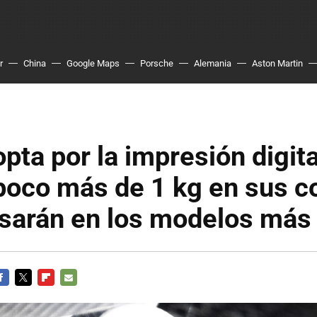
r
China
Google Maps
Porsche
Alemania
Aston Martin
opta por la impresión digita
poco más de 1 kg en sus c
usarán en los modelos más
ACEBOOK
TWITTER
FLIPBOARD
E-
MAIL