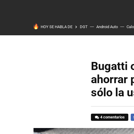
HOY SE HABLA DE
DGT
Android Auto
Calo
Bugatti 
ahorrar 
sólo la 
4 comentarios
F