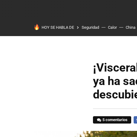
HOY SE HABLA DE
Seguridad
Calor
China
¡Viscera
ya ha sa
descubi
5 comentarios
F