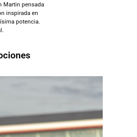
on Martin pensada
ón inspirada en
hísima potencia.
l.
mociones