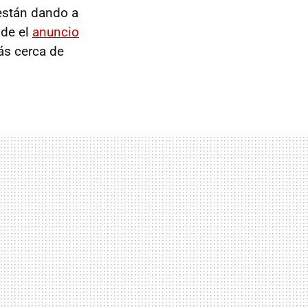
están dando a
sde el
anuncio
más cerca de