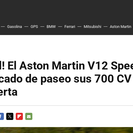
Gasolina
GPS
BMW
Ferrari
Mitsubishi
Aston Martin
l! El Aston Martin V12 Spe
cado de paseo sus 700 CV 
erta
ACEBOOK
TWITTER
FLIPBOARD
E-
MAIL