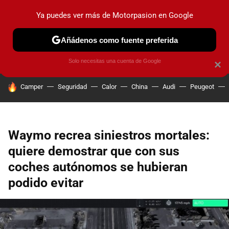
Ya puedes ver más de Motorpasion en Google
PRUEBAS
COCHES ELÉCTRICOS
OBSERVATORIO
F1
Añádenos como fuente preferida
Solo necesitas una cuenta de Google
×
HOY SE HABLA DE
Camper
Seguridad
Calor
China
Audi
Peugeot
Waymo recrea siniestros mortales:
quiere demostrar que con sus
coches autónomos se hubieran
podido evitar