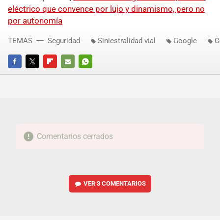
eléctrico que convence por lujo y dinamismo, pero no
por autonomía
TEMAS
Seguridad
Siniestralidad vial
Google
C
FACEBOOK
TWITTER
FLIPBOARD
E-
WHATSAPP
MAIL
Comentarios cerrados
VER
3 COMENTARIOS