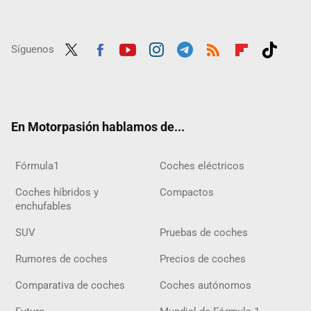
Síguenos
Twit
Fac
Yout
Inst
Tele
RSS
Flip
Tikt
ter
ebo
ube
agra
gra
boar
ok
ok
m
m
d
En Motorpasión hablamos de...
Fórmula1
Coches eléctricos
Coches híbridos y
Compactos
enchufables
SUV
Pruebas de coches
Rumores de coches
Precios de coches
Comparativa de coches
Coches autónomos