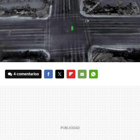
4 comentarios
FACEBOOK
TWITTER
FLIPBOARD
E-
WHATSAPP
MAIL