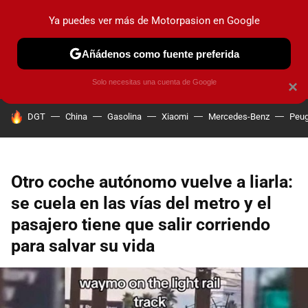
Ya puedes ver más de Motorpasion en Google
PRUEBAS
COCHES ELÉCTRICOS
OBSERVATORIO
F1
Añádenos como fuente preferida
Solo necesitas una cuenta de Google
×
HOY SE HABLA DE
DGT
China
Gasolina
Xiaomi
Mercedes-Benz
Peug
Otro coche autónomo vuelve a liarla:
se cuela en las vías del metro y el
pasajero tiene que salir corriendo
para salvar su vida