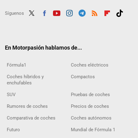
Síguenos
Twit
Fac
Yout
Inst
Tele
RSS
Flip
Tikt
ter
ebo
ube
agra
gra
boar
ok
ok
m
m
d
En Motorpasión hablamos de...
Fórmula1
Coches eléctricos
Coches híbridos y
Compactos
enchufables
SUV
Pruebas de coches
Rumores de coches
Precios de coches
Comparativa de coches
Coches autónomos
Futuro
Mundial de Fórmula 1