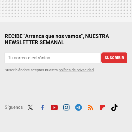
RECIBE "Arranca que nos vamos", NUESTRA
NEWSLETTER SEMANAL
SUSCRIBIR
Suscribiéndote aceptas nuestra
política de privacidad
Síguenos
Twit
Fac
Yout
Inst
Tele
RSS
Flip
Tikt
ter
ebo
ube
agra
gra
boar
ok