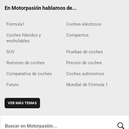
ok
m
m
d
En Motorpasión hablamos de...
Fórmula1
Coches eléctricos
Coches híbridos y
Compactos
enchufables
SUV
Pruebas de coches
Rumores de coches
Precios de coches
Comparativa de coches
Coches autónomos
Futuro
Mundial de Fórmula 1
VER MÁS TEMAS