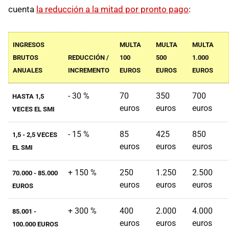
cuenta
la reducción a la mitad por pronto pago
:
INGRESOS
MULTA
MULTA
MULTA
BRUTOS
REDUCCIÓN /
100
500
1.000
ANUALES
INCREMENTO
EUROS
EUROS
EUROS
- 30 %
70
350
700
HASTA 1,5
euros
euros
euros
VECES EL SMI
- 15 %
85
425
850
1,5 - 2,5 VECES
euros
euros
euros
EL SMI
+ 150 %
250
1.250
2.500
70.000 - 85.000
euros
euros
euros
EUROS
+ 300 %
400
2.000
4.000
85.001 -
euros
euros
euros
100.000 EUROS