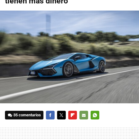
tienen más dinero
35 comentarios
FACEBOOK
TWITTER
FLIPBOARD
E-
WHATSAPP
MAIL