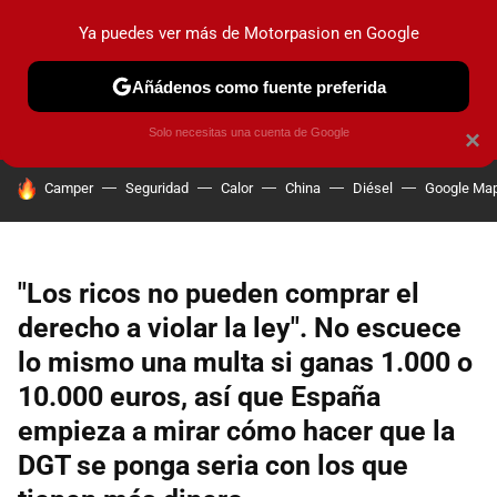
Ya puedes ver más de Motorpasion en Google
PRUEBAS
COCHES ELÉCTRICOS
OBSERVATORIO
F1
Añádenos como fuente preferida
Solo necesitas una cuenta de Google
×
HOY SE HABLA DE
Camper
Seguridad
Calor
China
Diésel
Google Ma
"Los ricos no pueden comprar el
derecho a violar la ley". No escuece
lo mismo una multa si ganas 1.000 o
10.000 euros, así que España
empieza a mirar cómo hacer que la
DGT se ponga seria con los que