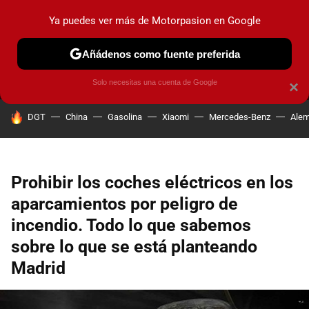
Ya puedes ver más de Motorpasion en Google
MENÚ
NUEVO
Añádenos como fuente preferida
PRUEBAS
COCHES ELÉCTRICOS
OBSERVATORIO
F1
Solo necesitas una cuenta de Google
×
HOY SE HABLA DE
DGT
China
Gasolina
Xiaomi
Mercedes-Benz
Alem
Prohibir los coches eléctricos en los
aparcamientos por peligro de
incendio. Todo lo que sabemos
sobre lo que se está planteando
Madrid