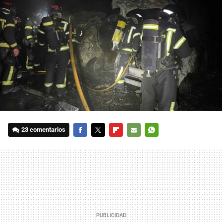
23 comentarios
FACEBOOK
TWITTER
FLIPBOARD
E-
WHATSAPP
MAIL