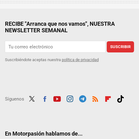
RECIBE "Arranca que nos vamos", NUESTRA
NEWSLETTER SEMANAL
SUSCRIBIR
Suscribiéndote aceptas nuestra
política de privacidad
Síguenos
Twit
Fac
Yout
Inst
Tele
RSS
Flip
Tikt
ter
ebo
ube
agra
gra
boar
ok
ok
m
m
d
En Motorpasión hablamos de...