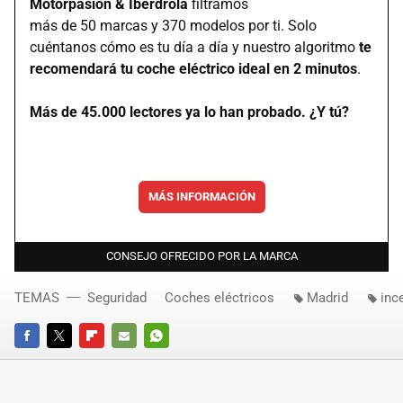
Motorpasión & Iberdrola
filtramos
más de 50 marcas y 370 modelos por ti. Solo
cuéntanos cómo es tu día a día y nuestro algoritmo
te
recomendará tu coche eléctrico ideal en 2 minutos
.
Más de 45.000 lectores ya lo han probado. ¿Y tú?
MÁS INFORMACIÓN
CONSEJO OFRECIDO POR LA MARCA
TEMAS
Seguridad
Coches eléctricos
Madrid
inc
FACEBOOK
TWITTER
FLIPBOARD
E-
WHATSAPP
MAIL