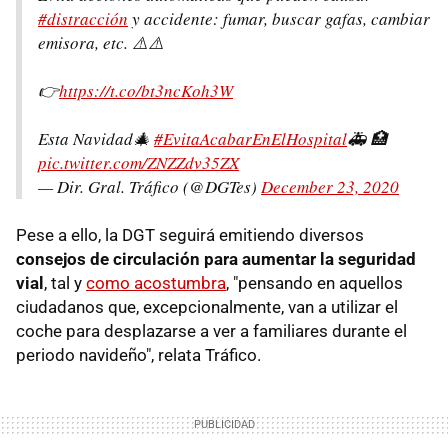
#distracción
y accidente: fumar, buscar gafas, cambiar
emisora, etc. ⚠️⚠️
👉
https://t.co/bt3ncKoh3W
Esta Navidad🎄
#EvitaAcabarEnElHospital
🚑 🏥
pic.twitter.com/ZNZZdv35ZX
— Dir. Gral. Tráfico (@DGTes)
December 23, 2020
Pese a ello, la DGT seguirá emitiendo diversos
consejos de circulación para aumentar la seguridad
vial
, tal y
como acostumbra
, "pensando en aquellos
ciudadanos que, excepcionalmente, van a utilizar el
coche para desplazarse a ver a familiares durante el
periodo navideño", relata Tráfico.