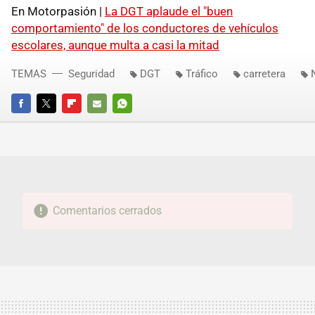
En Motorpasión |
La DGT aplaude el "buen
comportamiento" de los conductores de vehículos
escolares, aunque multa a casi la mitad
TEMAS
Seguridad
DGT
Tráfico
carretera
FACEBOOK
TWITTER
FLIPBOARD
E-
WHATSAPP
MAIL
Comentarios cerrados