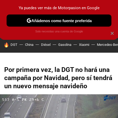
Ya puedes ver más de Motorpasion en Google
PRUEBAS
COCHES ELÉCTRICOS
OBSERVATORIO
F1
Añádenos como fuente preferida
Solo necesitas una cuenta de Google
×
HOY SE HABLA DE
DGT
China
Diésel
Gasolina
Xiaomi
Mercedes-Be
Por primera vez, la DGT no hará una
campaña por Navidad, pero sí tendrá
un nuevo mensaje navideño