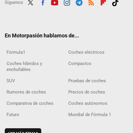
Síguenos
Twit
Fac
Yout
Inst
Tele
RSS
Flip
Tikt
ter
ebo
ube
agra
gra
boar
ok
ok
m
m
d
En Motorpasión hablamos de...
Fórmula1
Coches eléctricos
Coches híbridos y
Compactos
enchufables
SUV
Pruebas de coches
Rumores de coches
Precios de coches
Comparativa de coches
Coches autónomos
Futuro
Mundial de Fórmula 1