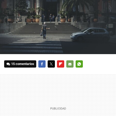
15 comentarios
FACEBOOK
TWITTER
FLIPBOARD
E-
WHATSAPP
MAIL