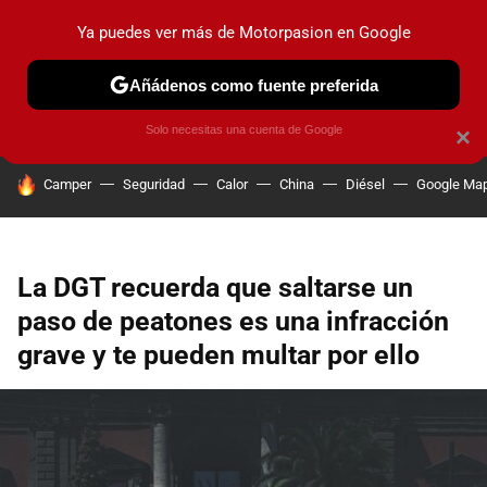
Ya puedes ver más de Motorpasion en Google
PRUEBAS
COCHES ELÉCTRICOS
OBSERVATORIO
F1
Añádenos como fuente preferida
Solo necesitas una cuenta de Google
×
HOY SE HABLA DE
Camper
Seguridad
Calor
China
Diésel
Google Ma
La DGT recuerda que saltarse un
paso de peatones es una infracción
grave y te pueden multar por ello