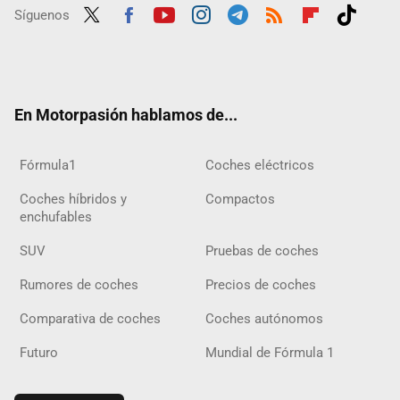
Síguenos
Twit
Fac
Yout
Inst
Tele
RSS
Flip
Tikt
ter
ebo
ube
agra
gra
boar
ok
ok
m
m
d
En Motorpasión hablamos de...
Fórmula1
Coches eléctricos
Coches híbridos y
Compactos
enchufables
SUV
Pruebas de coches
Rumores de coches
Precios de coches
Comparativa de coches
Coches autónomos
Futuro
Mundial de Fórmula 1