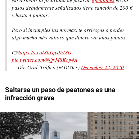
No respetar la prioridad de paso de
#peatones
en los
pasos debidamente señalizados tiene sanción de 200 €
y hasta 4 puntos.
Pero si incumples las normas, te arriesgas a perder
algo mucho más valioso que dinero y/o unos puntos.
👉
https://t.co/XbOpsIhIXQ
pic.twitter.com/NQyM8Kop4A
— Dir. Gral. Tráfico (@DGTes)
December 22, 2020
Saltarse un paso de peatones es una
infracción grave