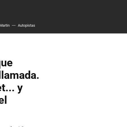
Martin
Autopistas
que
llamada.
... y
el