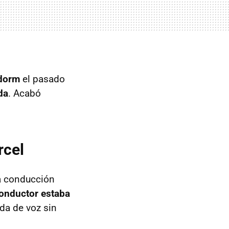
dorm
el pasado
da
. Acabó
rcel
na conducción
conductor estaba
da de voz sin