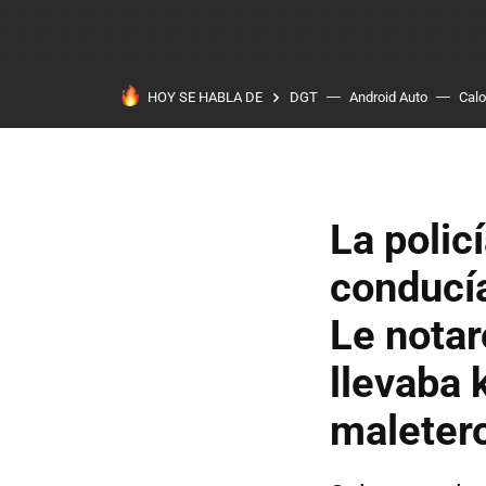
HOY SE HABLA DE
DGT
Android Auto
Calo
La polic
conducía
Le notar
llevaba 
maleter