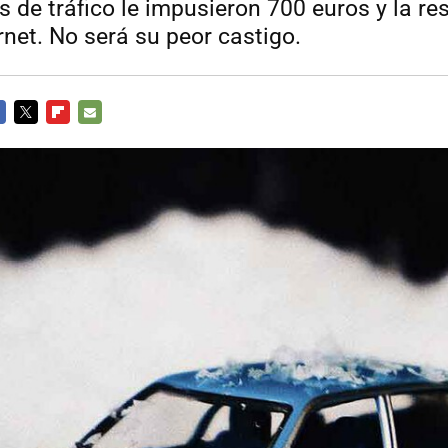
 de tráfico le impusieron 700 euros y la re
rnet. No será su peor castigo.
CEBOOK
TWITTER
FLIPBOARD
E-
MAIL