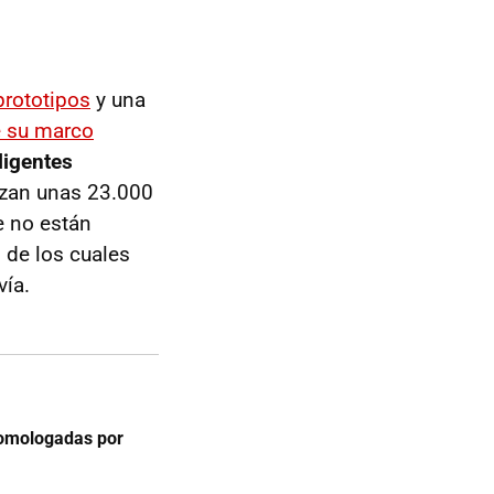
prototipos
y una
e su marco
ligentes
lizan unas 23.000
e no están
 de los cuales
vía.
homologadas por