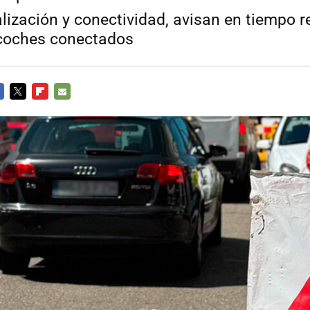
lización y conectividad, avisan en tiempo r
 coches conectados
CEBOOK
TWITTER
FLIPBOARD
E-
MAIL