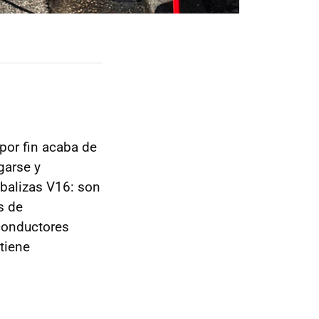
 por fin acaba de
garse y
 balizas V16: son
s de
conductores
tiene