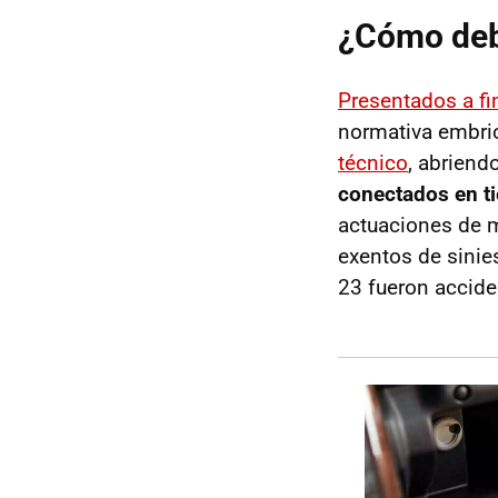
¿Cómo deb
Presentados a fi
normativa embrio
técnico
, abriend
conectados en t
actuaciones de m
exentos de sinies
23 fueron accide