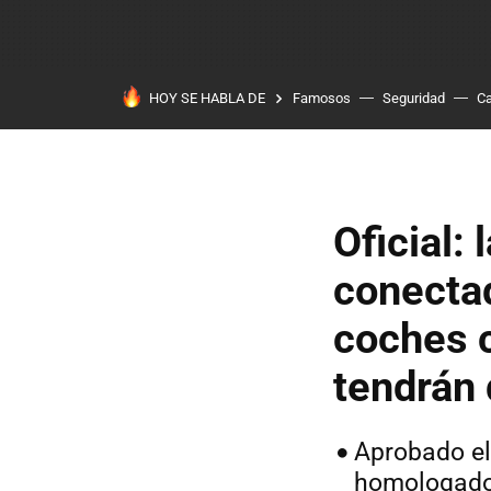
HOY SE HABLA DE
Famosos
Seguridad
Ca
Oficial:
conectad
coches 
tendrán 
Aprobado el
homologado