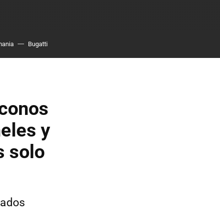
mania
Bugatti
s conos
eles y
 solo
tados