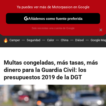
Ya puedes ver más de Motorpasion en Google
PRUEBAS
COCHES ELÉCTRICOS
OBSERVATORIO
F1
Añádenos como fuente preferida
Solo necesitas una cuenta de Google
×
HOY SE HABLA DE
Camper
Seguridad
Calor
China
Diésel
Google Ma
Multas congeladas, más tasas, más
dinero para la Guardia Civil: los
presupuestos 2019 de la DGT