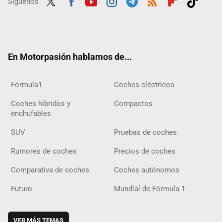
Síguenos
Twit
Fac
Yout
Inst
Tele
RSS
Flip
Tikt
ter
ebo
ube
agra
gra
boar
ok
ok
m
m
d
En Motorpasión hablamos de...
Fórmula1
Coches eléctricos
Coches híbridos y
Compactos
enchufables
SUV
Pruebas de coches
Rumores de coches
Precios de coches
Comparativa de coches
Coches autónomos
Futuro
Mundial de Fórmula 1
VER MÁS TEMAS