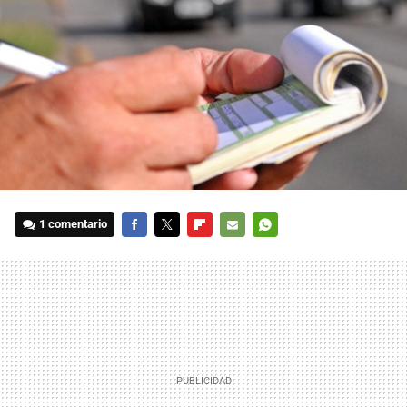
1 comentario
FACEBOOK
TWITTER
FLIPBOARD
E-
WHATSAPP
MAIL