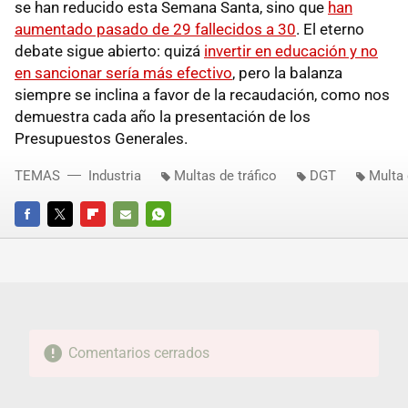
se han reducido esta Semana Santa, sino que
han
aumentado pasado de 29 fallecidos a 30
. El eterno
debate sigue abierto: quizá
invertir en educación y no
en sancionar sería más efectivo
, pero la balanza
siempre se inclina a favor de la recaudación, como nos
demuestra cada año la presentación de los
Presupuestos Generales.
TEMAS
Industria
Multas de tráfico
DGT
Multa 
FACEBOOK
TWITTER
FLIPBOARD
E-
WHATSAPP
MAIL
Comentarios cerrados