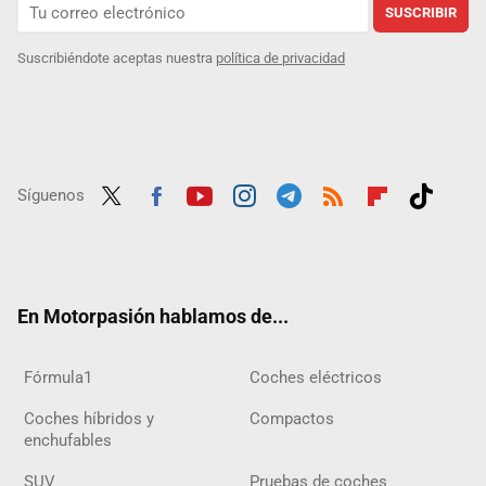
SUSCRIBIR
Suscribiéndote aceptas nuestra
política de privacidad
Síguenos
Twit
Fac
Yout
Inst
Tele
RSS
Flip
Tikt
ter
ebo
ube
agra
gra
boar
ok
ok
m
m
d
En Motorpasión hablamos de...
Fórmula1
Coches eléctricos
Coches híbridos y
Compactos
enchufables
SUV
Pruebas de coches