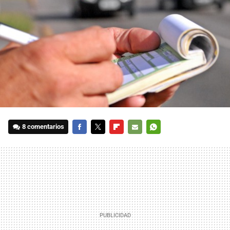
8 comentarios
FACEBOOK
TWITTER
FLIPBOARD
E-
WHATSAPP
MAIL