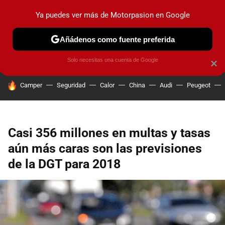
Ya puedes ver más de Motorpasion en Google
PRUEBAS
COCHES ELÉCTRICOS
OBSERVATORIO
F1
Añádenos como fuente preferida
Solo necesitas una cuenta de Google
×
HOY SE HABLA DE
Camper
Seguridad
Calor
China
Audi
Peugeot
Casi 356 millones en multas y tasas
aún más caras son las previsiones
de la DGT para 2018