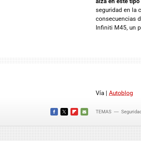
alza en este tip
seguridad en la c
consecuencias de
Infiniti M45, un
Vía |
Autoblog
TEMAS
Segurida
Infiniti
FACEBOOK
TWITTER
FLIPBOARD
E-
MAIL