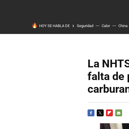
HOY SE HABLA DE
Seguridad
Calor
China
La NHTSA
falta de 
carbura
FACEBOOK
TWITTER
FLIPBOARD
E-
MAIL