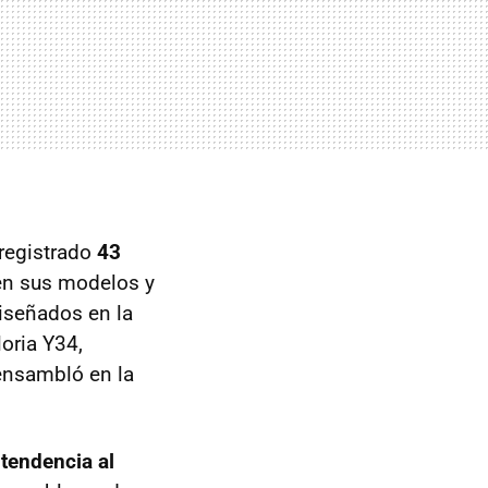
registrado
43
en sus modelos y
diseñados en la
oria Y34,
ensambló en la
a
tendencia al