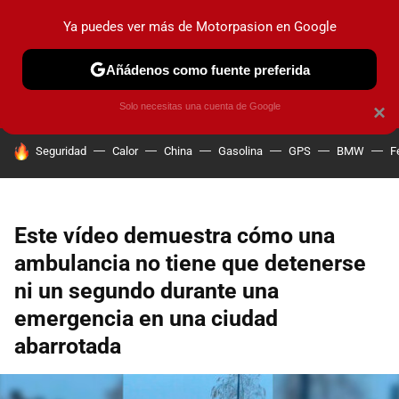
Ya puedes ver más de Motorpasion en Google
PRUEBAS
COCHES ELÉCTRICOS
OBSERVATORIO
F1
Añádenos como fuente preferida
Solo necesitas una cuenta de Google
×
HOY SE HABLA DE
Seguridad
Calor
China
Gasolina
GPS
BMW
F
Este vídeo demuestra cómo una
ambulancia no tiene que detenerse
ni un segundo durante una
emergencia en una ciudad
abarrotada