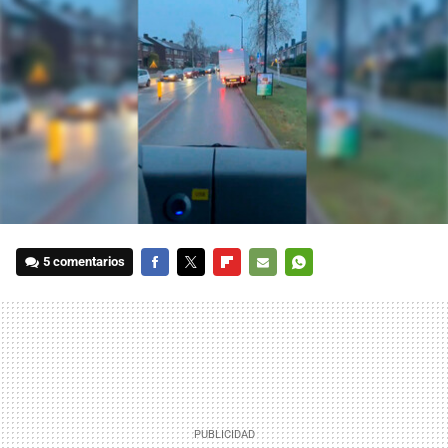
5 comentarios
FACEBOOK
TWITTER
FLIPBOARD
E-
WHATSAPP
MAIL