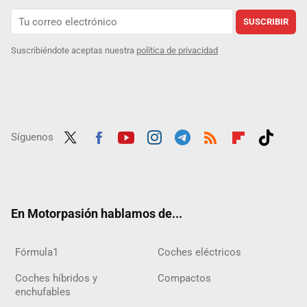
SUSCRIBIR
Suscribiéndote aceptas nuestra
política de privacidad
Síguenos
Twit
Fac
Yout
Inst
Tele
RSS
Flip
Tikt
ter
ebo
ube
agra
gra
boar
ok
ok
m
m
d
En Motorpasión hablamos de...
Fórmula1
Coches eléctricos
Coches híbridos y
Compactos
enchufables